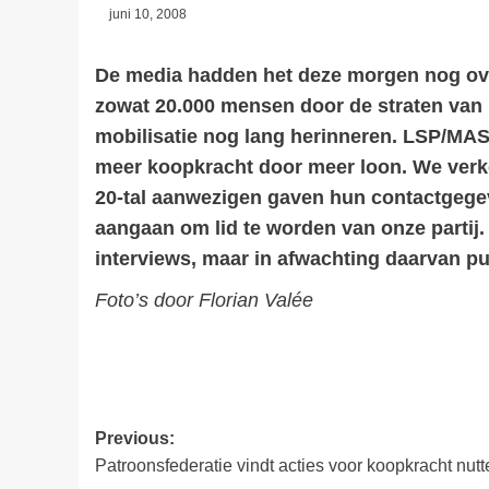
juni 10, 2008
De media hadden het deze morgen nog over
zowat 20.000 mensen door de straten van 
mobilisatie nog lang herinneren. LSP/MA
meer koopkracht door meer loon. We ver
20-tal aanwezigen gaven hun contactgegev
aangaan om lid te worden van onze partij.
interviews, maar in afwachting daarvan pub
Foto’s door Florian Valée
Post
Previous:
Patroonsfederatie vindt acties voor koopkracht nutt
navigation