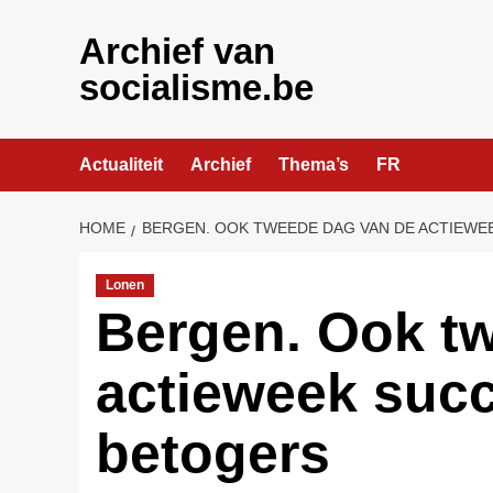
Skip
to
Archief van
content
socialisme.be
Actualiteit
Archief
Thema’s
FR
HOME
BERGEN. OOK TWEEDE DAG VAN DE ACTIEWE
Lonen
Bergen. Ook t
actieweek succ
betogers