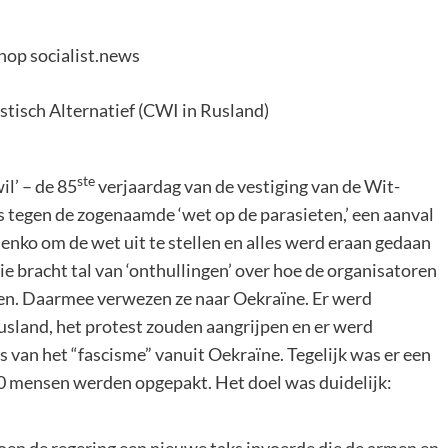
nop socialist.news
stisch Alternatief (CWI in Rusland)
ste
il’ – de 85
verjaardag van de vestiging van de Wit-
es tegen de zogenaamde ‘wet op de parasieten,’ een aanval
nko om de wet uit te stellen en alles werd eraan gedaan
e bracht tal van ‘onthullingen’ over hoe de organisatoren
ken. Daarmee verwezen ze naar Oekraïne. Er werd
sland, het protest zouden aangrijpen en er werd
van het “fascisme” vanuit Oekraïne. Tegelijk was er een
00 mensen werden opgepakt. Het doel was duidelijk:
 toen de regering een nieuwe taks invoerde die de armen en