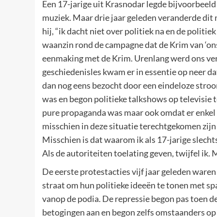
Een 17-jarige uit Krasnodar legde bijvoorbeeld 
muziek. Maar drie jaar geleden veranderde dit 
hij, “ik dacht niet over politiek na en de politi
waanzin rond de campagne dat de Krim van ‘ons
eenmaking met de Krim. Urenlang werd ons vert
geschiedenisles kwam er in essentie op neer d
dan nog eens bezocht door een eindeloze stroom
was en begon politieke talkshows op televisie te
pure propaganda was maar ook omdat er enkel n
misschien in deze situatie terechtgekomen zijn
Misschien is dat waarom ik als 17-jarige slecht
Als de autoriteiten toelating geven, twijfel ik. 
De eerste protestacties vijf jaar geleden war
straat om hun politieke ideeën te tonen met s
vanop de podia. De repressie begon pas toen de
betogingen aan en begon zelfs omstaanders op 