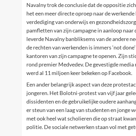
Navalny trok de conclusie dat de oppositie zic
het een meer directe oproep naar de werkende 
verdediging van onderwijs en gezondheidszorg
pamfletten van zijn campagne in aanloop naar 
leverde Navalny banbliksems van de andere ne
de rechten van werkenden is immers ‘not done
kantoren van zijn campagne te openen. Zijn st
rond premier Medvedev. De gevestigde media 
werd al 11 miljoen keer bekeken op Facebook.
Een ander belangrijk aspect van deze protesta
jongeren. Het Bolotni-protest van vijf jaar g
dissidenten en de gebruikelijke oudere aanhang
er steun van een laag van studenten en jonge 
met ook heel wat scholieren die op straat kwa
politie. De sociale netwerken staan vol met ge