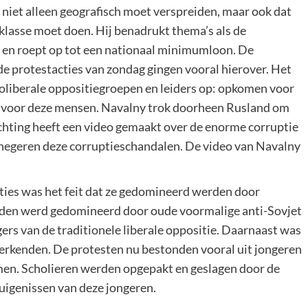
h niet alleen geografisch moet verspreiden, maar ook dat
klasse moet doen. Hij benadrukt thema’s als de
 en roept op tot een nationaal minimumloon. De
de protestacties van zondag gingen vooral hierover. Het
oliberale oppositiegroepen en leiders op: opkomen voor
’ voor deze mensen. Navalny trok doorheen Rusland om
ichting heeft een video gemaakt over de enorme corruptie
negeren deze corruptieschandalen. De video van Navalny
cties was het feit dat ze gedomineerd werden door
eleden werd gedomineerd door oude voormalige anti-Sovjet
ers van de traditionele liberale oppositie. Daarnaast was
werkenden. De protesten nu bestonden vooral uit jongeren
men. Scholieren werden opgepakt en geslagen door de
tuigenissen van deze jongeren.