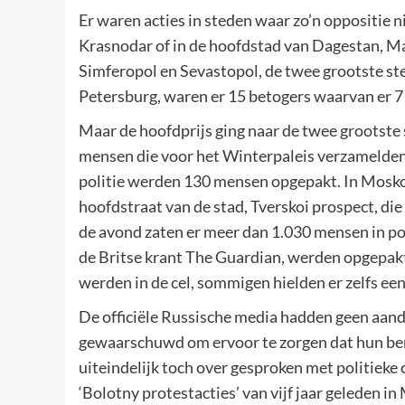
Er waren acties in steden waar zo’n oppositie n
Krasnodar of in de hoofdstad van Dagestan, Mac
Simferopol en Sevastopol, de twee grootste sted
Petersburg, waren er 15 betogers waarvan er 
Maar de hoofdprijs ging naar de twee grootste 
mensen die voor het Winterpaleis verzamelden 
politie werden 130 mensen opgepakt. In Mosk
hoofdstraat van de stad, Tverskoi prospect, die n
de avond zaten er meer dan 1.030 mensen in pol
de Britse krant The Guardian, werden opgepakt
werden in de cel, sommigen hielden er zelfs ee
De officiële Russische media hadden geen aand
gewaarschuwd om ervoor te zorgen dat hun beri
uiteindelijk toch over gesproken met politiek
‘Bolotny protestacties’ van vijf jaar geleden 