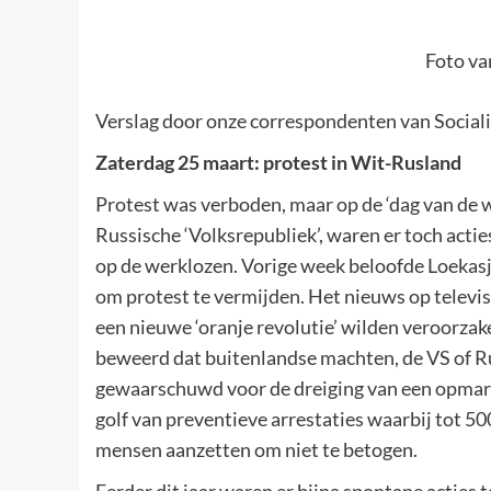
Foto va
Verslag door onze correspondenten van Sociali
Zaterdag 25 maart: protest in Wit-Rusland
Protest was verboden, maar op de ‘dag van de w
Russische ‘Volksrepubliek’, waren er toch acti
op de werklozen. Vorige week beloofde Loekasje
om protest te vermijden. Het nieuws op televisi
een nieuwe ‘oranje revolutie’ wilden veroorza
beweerd dat buitenlandse machten, de VS of Ru
gewaarschuwd voor de dreiging van een opmars 
golf van preventieve arrestaties waarbij tot 5
mensen aanzetten om niet te betogen.
Eerder dit jaar waren er bijna spontane acties