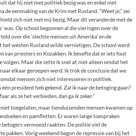
uit dat hij niet met politiek bezig was en enkel met
na de eenmaking van de Krim met Rusland. “Weet je,” zei
ek hield zich niet met mij bezig. Maar dit veranderde met de
’ was. Op school begonnen al die vieringen over de
eld over die ‘slechte mensen uit Amerika’ en de
at het westen Rusland wilde vernietigen. De school werd
 van priesters en Kozakken. Ik besefte dat er iets fout
 volgen. Maar die zette ik snel af, niet alleen omdat het
aar elkaar geroepen werd. Ik trok de conclusie dat we
 omdat mensen zich niet interesseren in politiek.
s één president heb gekend. Zal ik naar de betoging gaan?
Maar als ze het verbieden, dan ga ik zeker.”
en niet toegelaten, maar tienduizenden mensen kwamen op
pandoeken en pamfletten. Er waren lange toespraken
 betogers vermoeid raakten. De politie viel de
te pakken. Vorig weekend begon de repressie van bij het