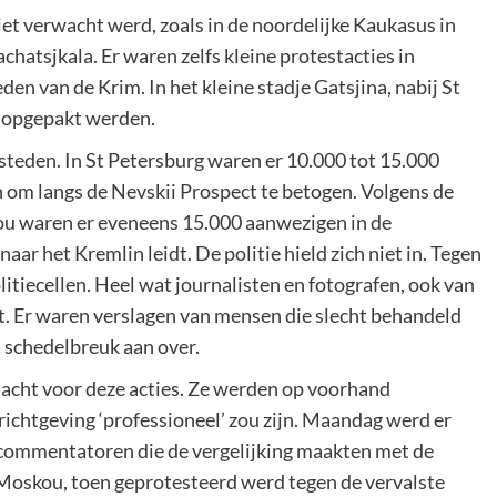
iet verwacht werd, zoals in de noordelijke Kaukasus in
hatsjkala. Er waren zelfs kleine protestacties in
en van de Krim. In het kleine stadje Gatsjina, nabij St
7 opgepakt werden.
steden. In St Petersburg waren er 10.000 tot 15.000
om langs de Nevskii Prospect te betogen. Volgens de
ou waren er eveneens 15.000 aanwezigen in de
aar het Kremlin leidt. De politie hield zich niet in. Tegen
itiecellen. Heel wat journalisten en fotografen, ook van
. Er waren verslagen van mensen die slecht behandeld
n schedelbreuk aan over.
acht voor deze acties. Ze werden op voorhand
chtgeving ‘professioneel’ zou zijn. Maandag werd er
e commentatoren die de vergelijking maakten met de
in Moskou, toen geprotesteerd werd tegen de vervalste