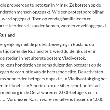
ie probeerden te betogen in Minsk. Ze botsten op de
onderden mensen opgepakt. Wie een protestbord bijhad
, werd opgepakt. Toen op zondag familieleden en
arresteerden vrij zouden komen, werden ze zelf opgepakt.
 Rusland
ergelijking met de protestbeweging in Rusland op
tijdzones die Rusland telt, werd duidelijk dat er in
e steden in het uiterste oosten: Vladivostok,
telkens honderden en soms duizenden betogers op de
egen de corruptie van de heersende elite. De activisten
soms honderden betogers oppakte. In Vladivostok ging het
: in Irkoetsk in Siberië en in de Siberische hoofdstad
rinenburg in de Oeral waren er 2.000 betogers en in
mara, Voronez en Kazan waren er telkens tussen de 1.000