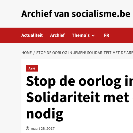
Skip
Archief van socialisme.be
to
content
Actualiteit
Archief
Thema’s
FR
HOME
STOP DE OORLOG IN JEMEN! SOLIDARITEIT MET DE AR
Azië
Stop de oorlog 
Solidariteit met
nodig
maart 28, 2017