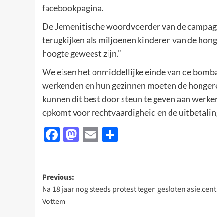
facebookpagina
.
De Jemenitische woordvoerder van de campagne 
terugkijken als miljoenen kinderen van de hong
hoogte geweest zijn.”
We eisen het onmiddellijke einde van de bomb
werkenden en hun gezinnen moeten de hongere
kunnen dit best door steun te geven aan werken
opkomt voor rechtvaardigheid en de uitbetalin
Facebook
Mastodon
Email
Delen
Post
Previous:
Na 18 jaar nog steeds protest tegen gesloten asielcen
navigation
Vottem