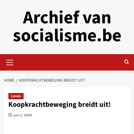
Skip
Archief van
to
content
socialisme.be
Primary
Menu
HOME
KOOPKRACHTBEWEGING BREIDT UIT!
Lonen
Koopkrachtbeweging breidt uit!
juni 2, 2008