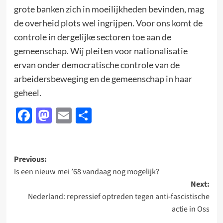
grote banken zich in moeilijkheden bevinden, mag
de overheid plots wel ingrijpen. Voor ons komt de
controle in dergelijke sectoren toe aan de
gemeenschap. Wij pleiten voor nationalisatie
ervan onder democratische controle van de
arbeidersbeweging en de gemeenschap in haar
geheel.
Facebook
Mastodon
Email
Delen
Post
Previous:
Is een nieuw mei ’68 vandaag nog mogelijk?
navigation
Next:
Nederland: repressief optreden tegen anti-fascistische
actie in Oss