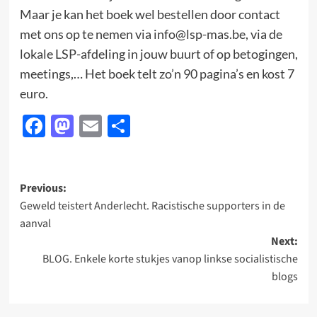
Maar je kan het boek wel bestellen door contact
met ons op te nemen via info@lsp-mas.be, via de
lokale LSP-afdeling in jouw buurt of op betogingen,
meetings,… Het boek telt zo’n 90 pagina’s en kost 7
euro.
Facebook
Mastodon
Email
Delen
Post
Previous:
Geweld teistert Anderlecht. Racistische supporters in de
navigation
aanval
Next:
BLOG. Enkele korte stukjes vanop linkse socialistische
blogs