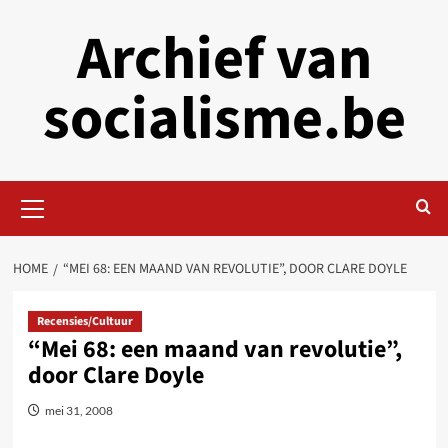
Skip
Archief van
to
content
socialisme.be
Primary
Menu
HOME
“MEI 68: EEN MAAND VAN REVOLUTIE”, DOOR CLARE DOYLE
Recensies/Cultuur
“Mei 68: een maand van revolutie”,
door Clare Doyle
mei 31, 2008