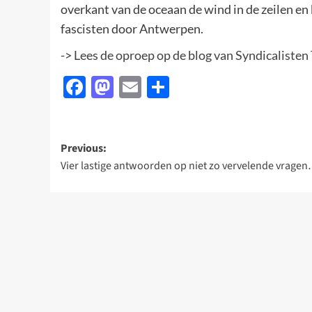
overkant van de oceaan de wind in de zeilen en
fascisten door Antwerpen.
->
Lees de oproep op de blog van Syndicalisten
Facebook
Mastodon
Email
Delen
Post
Previous:
Vier lastige antwoorden op niet zo vervelende vrage
navigation