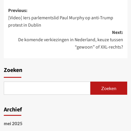
Post
Previous:
[Video] Iers parlementslid Paul Murphy op anti-Trump
navigation
protest in Dublin
Next:
De komende verkiezingen in Nederland, keuze tussen
“gewoon” of XXL-rechts?
Zoeken
Zoeken
Archief
mei 2025