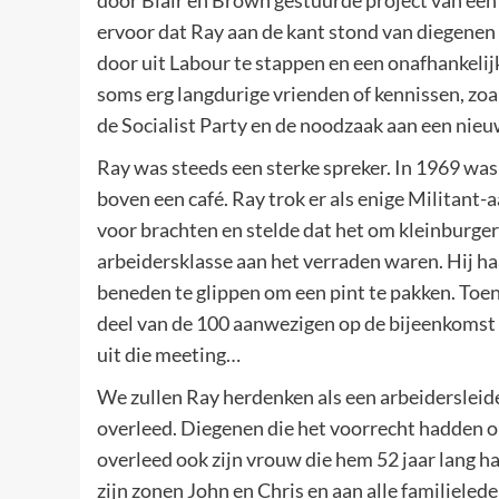
door Blair en Brown gestuurde project van een
ervoor dat Ray aan de kant stond van diegenen 
door uit Labour te stappen en een onafhankelij
soms erg langdurige vrienden of kennissen, zoa
de Socialist Party en de noodzaak aan een nieu
Ray was steeds een sterke spreker. In 1969 was
boven een café. Ray trok er als enige Militant-
voor brachten en stelde dat het om kleinburgerl
arbeidersklasse aan het verraden waren. Hij ha
beneden te glippen om een pint te pakken. Toen 
deel van de 100 aanwezigen op de bijeenkomst h
uit die meeting…
We zullen Ray herdenken als een arbeidersleider
overleed. Diegenen die het voorrecht hadden o
overleed ook zijn vrouw die hem 52 jaar lang 
zijn zonen John en Chris en aan alle familieled