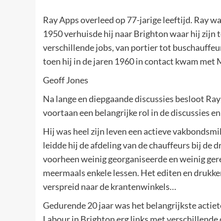
Ray Apps overleed op 77-jarige leeftijd. Ray wa
1950 verhuisde hij naar Brighton waar hij zijn
verschillende jobs, van portier tot buschauffeur
toen hij in de jaren 1960 in contact kwam met M
Geoff Jones
Na lange en diepgaande discussies besloot Ray
voortaan een belangrijke rol in de discussies e
Hij was heel zijn leven een actieve vakbondsmi
leidde hij de afdeling van de chauffeurs bij d
voorheen weinig georganiseerde en weinig ger
meermaals enkele lessen. Het editen en drukken 
verspreid naar de krantenwinkels…
Gedurende 20 jaar was het belangrijkste actiet
Labour in Brighton erg links met verschillend