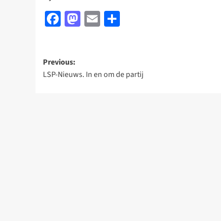
Facebook
Mastodon
Email
Delen
Post
Previous:
LSP-Nieuws. In en om de partij
navigation