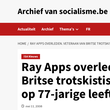
Skip
Archief van socialisme.be
to
content
Actualiteit
Archief
Thema’s
FR
HOME
RAY APPS OVERLEDEN. VETERAAN VAN BRITSE TROTSKI
ISA Nieuws
Ray Apps overle
Britse trotskist
op 77-jarige leef
mei 11, 2008