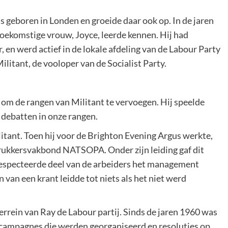
s geboren in Londen en groeide daar ook op. In de jaren
 toekomstige vrouw, Joyce, leerde kennen. Hij had
, en werd actief in de lokale afdeling van de Labour Party
ilitant, de vooloper van de Socialist Party.
 om de rangen van Militant te vervoegen. Hij speelde
n debatten in onze rangen.
litant. Toen hij voor de Brighton Evening Argus werkte,
e drukkersvakbond NATSOPA. Onder zijn leiding gaf dit
especteerde deel van de arbeiders het management
van een krant leidde tot niets als het niet werd
errein van Ray de Labour partij. Sinds de jaren 1960 was
e campagnes die werden georganiseerd en resoluties op