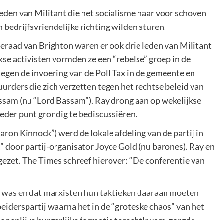
 leden van Militant die het socialisme naar voor schoven
n bedrijfsvriendelijke richting wilden sturen.
raad van Brighton waren er ook drie leden van Militant
se activisten vormden ze een “rebelse” groep in de
egen de invoering van de Poll Tax in de gemeente en
rders die zich verzetten tegen het rechtse beleid van
ssam (nu “Lord Bassam”). Ray drong aan op wekelijkse
eder punt grondig te bediscussiëren.
ron Kinnock”) werd de lokale afdeling van de partij in
 door partij-organisator Joyce Gold (nu barones). Ray en
 gezet. The Times schreef hierover: “De conferentie van
n was en dat marxisten hun taktieken daaraan moeten
eiderspartij waarna het in de “groteske chaos” van het