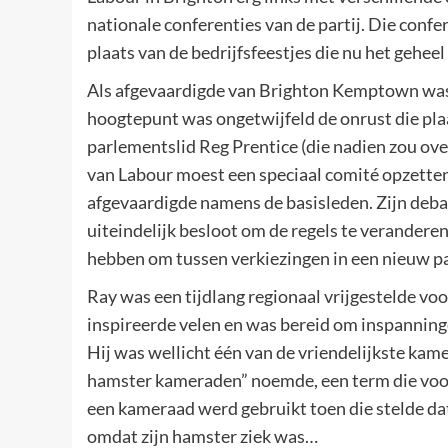
nationale conferenties van de partij. Die confe
plaats van de bedrijfsfeestjes die nu het gehee
Als afgevaardigde van Brighton Kemptown was 
hoogtepunt was ongetwijfeld de onrust die pl
parlementslid Reg Prentice (die nadien zou over
van Labour moest een speciaal comité opzette
afgevaardigde namens de basisleden. Zijn debat
uiteindelijk besloot om de regels te verandere
hebben om tussen verkiezingen in een nieuw pa
Ray was een tijdlang regionaal vrijgestelde voor
inspireerde velen en was bereid om inspanning
Hij was wellicht één van de vriendelijkste kame
hamster kameraden” noemde, een term die voor
een kameraad werd gebruikt toen die stelde dat
omdat zijn hamster ziek was…