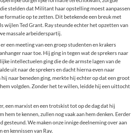
 openlijke burgerlijke formatie terechtkwam, zorgde
die stelden dat Militant haar opstelling moest aanpassen
ke formatie op te zetten. Dit betekende een breuk met
ls wijlen Ted Grant. Ray steunde echter het opzetten van
we massale arbeiderspartij.
 er een meeting van een groep studenten en krakers
aanhanger naar toe. Hij ging in tegen wat de sprekers naar
ijke intellectuelen ging die de de armste lagen van de
alde uit naar de sprekers en dacht hierna even naar
hij naar beneden ging, merkte hij echter op dat een groot
em volgden. Zonder het te willen, leidde hij een uittocht
, een marxist en een trotskist tot op de dag dat hij
m hem te kennen, zullen nog vaak aan hem denken. Eerder
had gesteund. We maken onze innige deelneming over aan
en en kennissen van Ray.