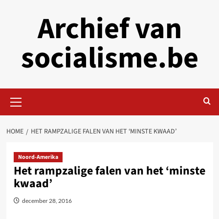
Skip
Archief van
to
content
socialisme.be
Primary
Menu
HOME
HET RAMPZALIGE FALEN VAN HET ‘MINSTE KWAAD’
Noord-Amerika
Het rampzalige falen van het ‘minste
kwaad’
december 28, 2016