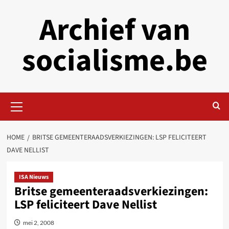
Skip
Archief van
to
content
socialisme.be
Primary
Menu
HOME
BRITSE GEMEENTERAADSVERKIEZINGEN: LSP FELICITEERT
DAVE NELLIST
ISA Nieuws
Britse gemeenteraadsverkiezingen:
LSP feliciteert Dave Nellist
mei 2, 2008