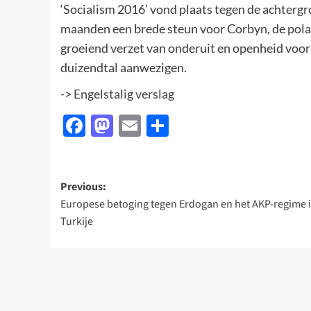
‘Socialism 2016’ vond plaats tegen de achterg
maanden een brede steun voor Corbyn, de polar
groeiend verzet van onderuit en openheid voo
duizendtal aanwezigen.
->
Engelstalig verslag
Facebook
Mastodon
Email
Delen
Post
Previous:
Europese betoging tegen Erdogan en het AKP-regime 
navigation
Turkije