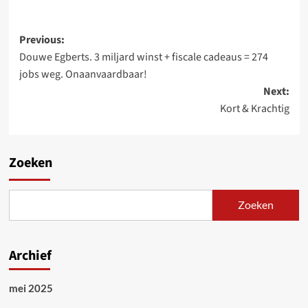
Post
Previous:
Douwe Egberts. 3 miljard winst + fiscale cadeaus = 274
navigation
jobs weg. Onaanvaardbaar!
Next:
Kort & Krachtig
Zoeken
Zoeken
Archief
mei 2025