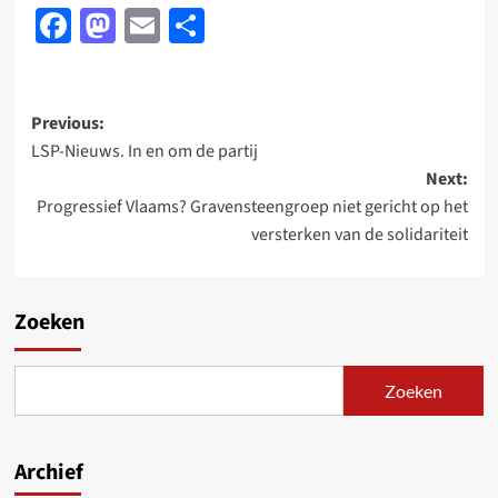
Facebook
Mastodon
Email
Delen
Post
Previous:
LSP-Nieuws. In en om de partij
navigation
Next:
Progressief Vlaams? Gravensteengroep niet gericht op het
versterken van de solidariteit
Zoeken
Zoeken
Archief