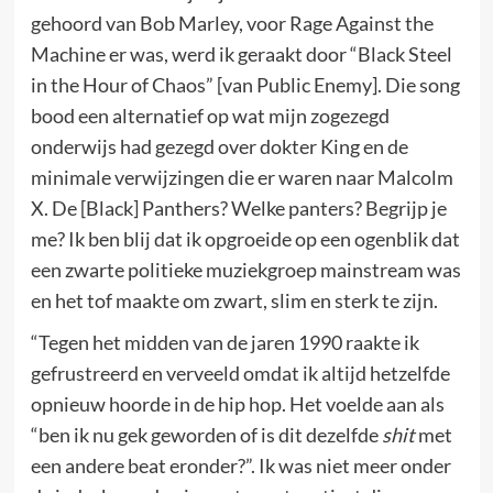
gehoord van Bob Marley, voor Rage Against the
Machine er was, werd ik geraakt door “Black Steel
in the Hour of Chaos” [van Public Enemy]. Die song
bood een alternatief op wat mijn zogezegd
onderwijs had gezegd over dokter King en de
minimale verwijzingen die er waren naar Malcolm
X. De [Black] Panthers? Welke panters? Begrijp je
me? Ik ben blij dat ik opgroeide op een ogenblik dat
een zwarte politieke muziekgroep mainstream was
en het tof maakte om zwart, slim en sterk te zijn.
“Tegen het midden van de jaren 1990 raakte ik
gefrustreerd en verveeld omdat ik altijd hetzelfde
opnieuw hoorde in de hip hop. Het voelde aan als
“ben ik nu gek geworden of is dit dezelfde
shit
met
een andere beat eronder?”. Ik was niet meer onder