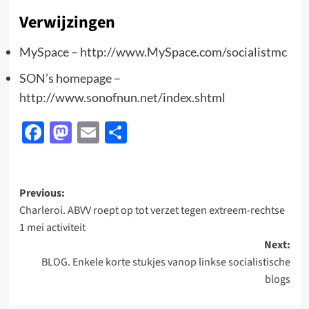
Verwijzingen
MySpace – http://www.MySpace.com/socialistmc
SON’s homepage –
http://www.sonofnun.net/index.shtml
Facebook
Mastodon
Email
Delen
Post
Previous:
Charleroi. ABVV roept op tot verzet tegen extreem-rechtse
navigation
1 mei activiteit
Next:
BLOG. Enkele korte stukjes vanop linkse socialistische
blogs