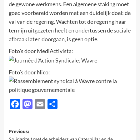
de gewone werkmens. Een algemene staking moet
goed voorbereid worden met een duidelijk doel: de
val van de regering. Wachten tot de regering haar
termijn uitgezeten heeft en ondertussen de sociale
afbraak laten doorgaan, is geen optie.
Foto’s door MediActivista:
Foto’s door Nico:
Facebook
Mastodon
Email
Delen
Post
Previous:
Solidariteit met de arbeiders van Caterpillar en de