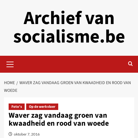
Skip
Archief van
to
content
socialisme.be
Primary
Menu
HOME
WAVER ZAG VANDAAG GROEN VAN KWAADHEID EN ROOD VAN
WOEDE
Foto's
Op de werkvloer
Waver zag vandaag groen van
kwaadheid en rood van woede
oktober 7, 2016