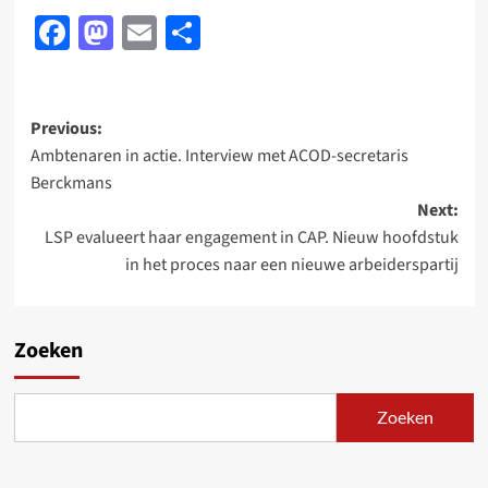
Facebook
Mastodon
Email
Delen
Post
Previous:
Ambtenaren in actie. Interview met ACOD-secretaris
navigation
Berckmans
Next:
LSP evalueert haar engagement in CAP. Nieuw hoofdstuk
in het proces naar een nieuwe arbeiderspartij
Zoeken
Zoeken