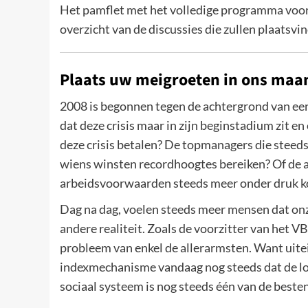
Het pamflet met het volledige programma voor 
overzicht van de discussies die zullen plaatsvi
Plaats uw meigroeten in ons maa
2008 is begonnen tegen de achtergrond van een
dat deze crisis maar in zijn beginstadium zit en
deze crisis betalen? De topmanagers die steed
wiens winsten recordhoogtes bereiken? Of de a
arbeidsvoorwaarden steeds meer onder druk k
Dag na dag, voelen steeds meer mensen dat onz
andere realiteit. Zoals de voorzitter van het 
probleem van enkel de allerarmsten. Want uiteind
indexmechanisme vandaag nog steeds dat de lone
sociaal systeem is nog steeds één van de besten