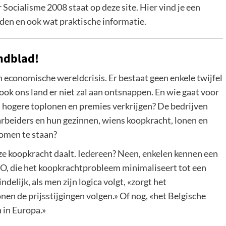
Socialisme 2008 staat op deze site.
Hier
vind je een
nden en ook wat praktische informatie.
ndblad!
 economische wereldcrisis. Er bestaat geen enkele twijfel
 ook ons land er niet zal aan ontsnappen. En wie gaat voor
s hogere toplonen en premies verkrijgen? De bedrijven
rbeiders en hun gezinnen, wiens koopkracht, lonen en
omen te staan?
e koopkracht daalt. Iedereen? Neen, enkelen kennen een
VBO, die het koopkrachtprobleem minimaliseert tot een
elijk, als men zijn logica volgt, «zorgt het
n de prijsstijgingen volgen.» Of nog, «het Belgische
 in Europa.»