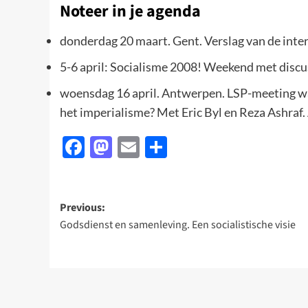
Noteer in je agenda
donderdag 20 maart. Gent. Verslag van de inte
5-6 april: Socialisme 2008! Weekend met discu
woensdag 16 april. Antwerpen. LSP-meeting wa
het imperialisme? Met Eric Byl en Reza Ashraf.
Facebook
Mastodon
Email
Delen
Post
Previous:
Godsdienst en samenleving. Een socialistische visie
navigation