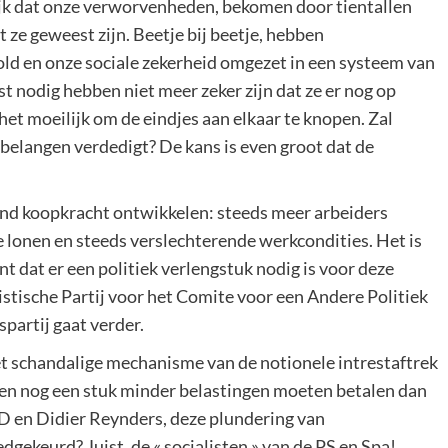
lijk dat onze verworvenheden, bekomen door tientallen
t ze geweest zijn. Beetje bij beetje, hebben
old en onze sociale zekerheid omgezet in een systeem van
st nodig hebben niet meer zeker zijn dat ze er nog op
et moeilijk om de eindjes aan elkaar te knopen. Zal
belangen verdedigt? De kans is even groot dat de
 rond koopkracht ontwikkelen: steeds meer arbeiders
 lonen en steeds verslechterende werkcondities. Het is
ont dat er een politiek verlengstuk nodig is voor deze
listische Partij voor het Comite voor een Andere Politiek
partij gaat verder.
et schandalige mechanisme van de notionele intrestaftrek
ijven nog een stuk minder belastingen moeten betalen dan
D en Didier Reynders, deze plundering van
keurd? Juist, de « socialisten » van de PS en Spa!