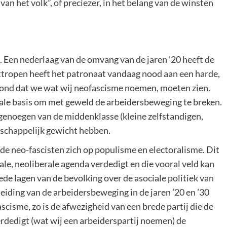
g van het volk”, of preciezer, in het belang van de winsten
 Een nederlaag van de omvang van de jaren ’20 heeft de
ottropen heeft het patronaat vandaag nood aan een harde,
grond dat we wat wij neofascisme noemen, moeten zien.
iale basis om met geweld de arbeidersbeweging te breken.
ngenoegen van de middenklasse (kleine zelfstandigen,
tschappelijk gewicht hebben.
n de neo-fascisten zich op populisme en electoralisme. Dit
nale, neoliberale agenda verdedigt en die vooral veld kan
de lagen van de bevolking over de asociale politiek van
 leiding van de arbeidersbeweging in de jaren ’20 en ’30
scisme, zo is de afwezigheid van een brede partij die de
dedigt (wat wij een arbeiderspartij noemen) de