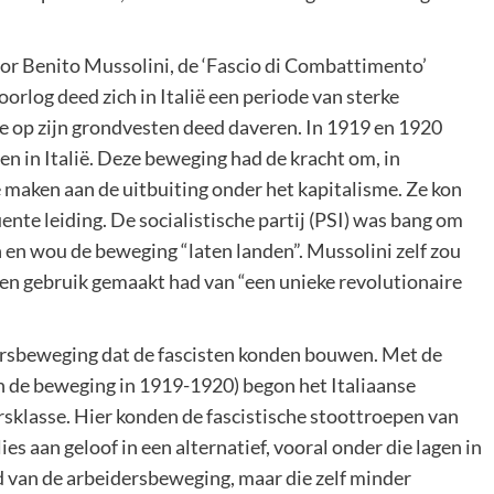
oor Benito Mussolini, de ‘Fascio di Combattimento’
oorlog deed zich in Italië een periode van sterke
sme op zijn grondvesten deed daveren. In 1919 en 1920
en in Italië. Deze beweging had de kracht om, in
e maken aan de uitbuiting onder het kapitalisme. Ze kon
nte leiding. De socialistische partij (PSI) was bang om
 en wou de beweging “laten landen”. Mussolini zelf zou
geen gebruik gemaakt had van “een unieke revolutionaire
idersbeweging dat de fascisten konden bouwen. Met de
van de beweging in 1919-1920) begon het Italiaanse
rsklasse. Hier konden de fascistische stoottroepen van
es aan geloof in een alternatief, vooral onder die lagen in
 van de arbeidersbeweging, maar die zelf minder