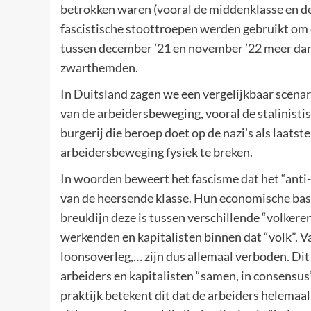
betrokken waren (vooral de middenklasse en de
fascistische stoottroepen werden gebruikt om d
tussen december ’21 en november ’22 meer dan
zwarthemden.
In Duitsland zagen we een vergelijkbaar scenari
van de arbeidersbeweging, vooral de stalinist
burgerij die beroep doet op de nazi’s als laats
arbeidersbeweging fysiek te breken.
In woorden beweert het fascisme dat het “anti-k
van de heersende klasse. Hun economische basis
breuklijn deze is tussen verschillende “volkere
werkenden en kapitalisten binnen dat “volk”. Va
loonsoverleg,… zijn dus allemaal verboden. Dit
arbeiders en kapitalisten “samen, in consensus”
praktijk betekent dit dat de arbeiders helema