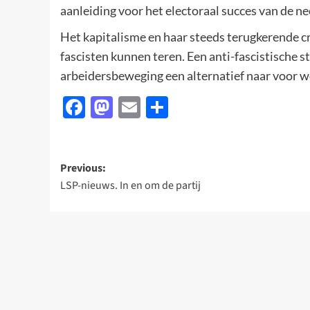
aanleiding voor het electoraal succes van de ne
Het kapitalisme en haar steeds terugkerende 
fascisten kunnen teren. Een anti-fascistische st
arbeidersbeweging een alternatief naar voor wo
Facebook
Mastodon
Email
Delen
Post
Previous:
LSP-nieuws. In en om de partij
navigation