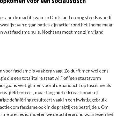
 opkomen voor een socialistisch
Hitler aan de macht kwam in Duitsland en nog steeds woedt
en waslijst van organisaties zijn actief rond het thema maar
van wat fascisme nu is. Nochtans moet men zijn vijand
n voor fascisme is vaak erg vaag. Zo durft men wel eens
ie die een totalitaire staat wil” of “een staatsvorm
Doorgaans vestigt men vooral de aandacht op fascisme als
etwijfeld correct, maar lang niet elk reactionair of
rige definiëring resulteert vaak in een kwistig gebruik
actiek om fascisme ook in de praktijk te bestrijden. Om
cisme precies is, moeten we de achtergrond waartegen het