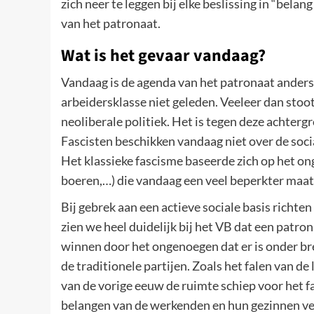
zich neer te leggen bij elke beslissing in “belan
van het patronaat.
Wat is het gevaar vandaag?
Vandaag is de agenda van het patronaat anders.
arbeidersklasse niet geleden. Veeleer dan sto
neoliberale politiek. Het is tegen deze achter
Fascisten beschikken vandaag niet over de soc
Het klassieke fascisme baseerde zich op het o
boeren,…) die vandaag een veel beperkter maa
Bij gebrek aan een actieve sociale basis richte
zien we heel duidelijk bij het VB dat een patro
winnen door het ongenoegen dat er is onder bre
de traditionele partijen. Zoals het falen van de
van de vorige eeuw de ruimte schiep voor het fa
belangen van de werkenden en hun gezinnen ver