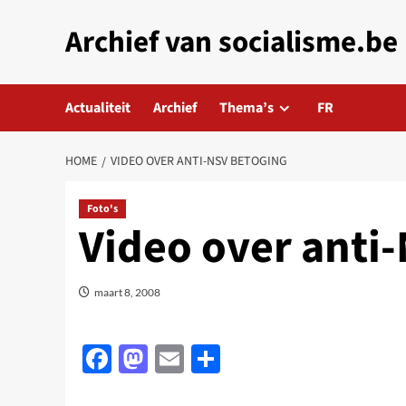
Skip
Archief van socialisme.be
to
content
Actualiteit
Archief
Thema’s
FR
HOME
VIDEO OVER ANTI-NSV BETOGING
Foto's
Video over anti
maart 8, 2008
Facebook
Mastodon
Email
Delen