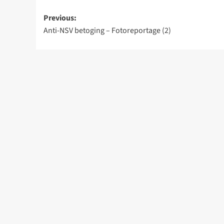
Post
Previous:
Anti-NSV betoging – Fotoreportage (2)
navigation