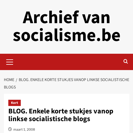
Skip
Archief van
to
content
socialisme.be
Primary
Menu
HOME
BLOG. ENKELE KORTE STUKJES VANOP LINKSE SOCIALISTISCHE
BLOGS
Kort
BLOG. Enkele korte stukjes vanop
linkse socialistische blogs
maart 1, 2008