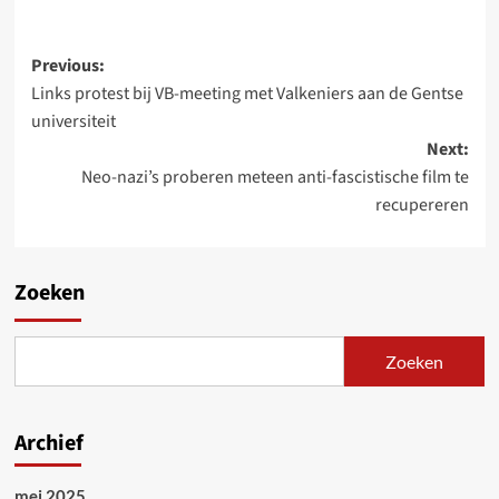
Post
Previous:
Links protest bij VB-meeting met Valkeniers aan de Gentse
navigation
universiteit
Next:
Neo-nazi’s proberen meteen anti-fascistische film te
recupereren
Zoeken
Zoeken
Archief
mei 2025