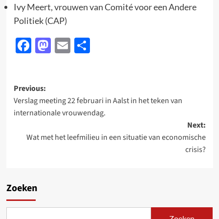
Ivy Meert, vrouwen van Comité voor een Andere
Politiek (CAP)
Facebook
Mastodon
Email
Delen
Post
Previous:
Verslag meeting 22 februari in Aalst in het teken van
navigation
internationale vrouwendag.
Next:
Wat met het leefmilieu in een situatie van economische
crisis?
Zoeken
Zoeken