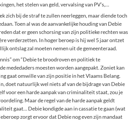
kingen, het stelen van geld, vervalsing van PV’s,…
k zich bij de straf te zullen neerleggen, maar diende toch
gedaan. Toen al was de aanvankelijke houding van Debie
den dat er geen schorsing van zijn politieke rechten was
re verderzetten. In hoger beroep is hij wel 5 jaar ontzet
ellijk ontslag zal moeten nemen uit de gemeenteraad.
onnis” om “Debie te broodroven en politiek te
k de mededaders moesten worden aangepakt. Zoniet kan
ng gaat omwille van zijn positie in het Vlaams Belang.
n, doet natuurlijk wel niets af van de bijdrage van Debie
elf voor een harde aanpak van criminaliteit staat, zou je
roordeling. Maar de regel van de harde aanpak geldt
naliteit gaat… Debie kondigde aan in cassatie te gaan (wat
ieberoep zorgt ervoor dat Debie nog even zijn mandaat