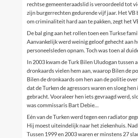
rechtse gemeenteraadslid is veroordeeld tot vie
zijn burgerrechten gedurende vijf jaar. Het VB
om criminaliteit hard aan te pakken, zegt het V
De bal ging aan het rollen toen een Turkse fami
Aanvankelijk werd weinig geloof gehecht aan h
personeelsleden opnam. Toch was toen al duideli
In 2003 kwam de Turk Bilen Uludogan tussen a
dronkaards vielen hem aan, waarop Bilen de po
Bilen de dronkaards om hen aan de politie over 
dat de Turken de agressors waren en sloeg hen
gebracht. Vooraleer hen iets gevraagd werd, sl
was commissaris Bart Debie…
Eén van de Turken werd tegen een radiator gego
Hij moest uiteindelijk naar het ziekenhuis. Nadi
Tussen 1999 en 2003 waren er minstens 27 slach