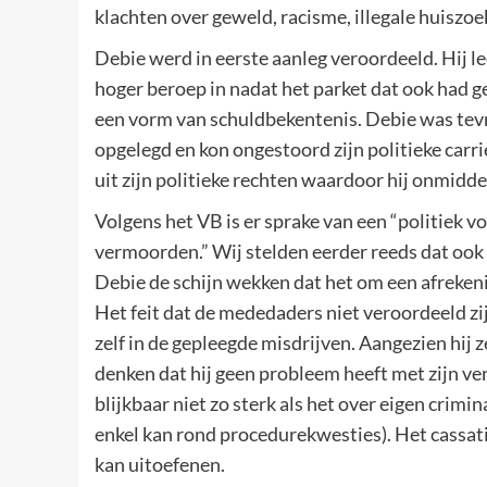
klachten over geweld, racisme, illegale huiszoe
Debie werd in eerste aanleg veroordeeld. Hij lee
hoger beroep in nadat het parket dat ook had 
een vorm van schuldbekentenis. Debie was tevre
opgelegd en kon ongestoord zijn politieke carriè
uit zijn politieke rechten waardoor hij onmidd
Volgens het VB is er sprake van een “politiek v
vermoorden.” Wij stelden eerder reeds dat oo
Debie de schijn wekken dat het om een afrekeni
Het feit dat de mededaders niet veroordeeld zij
zelf in de gepleegde misdrijven. Aangezien hij z
denken dat hij geen probleem heeft met zijn ve
blijkbaar niet zo sterk als het over eigen crimi
enkel kan rond procedurekwesties). Het cassat
kan uitoefenen.