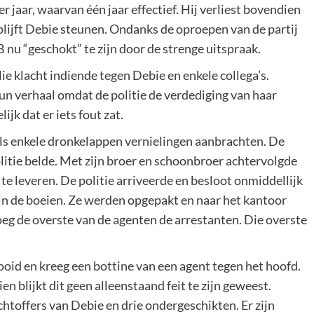
r jaar, waarvan één jaar effectief. Hij verliest bovendien
 blijft Debie steunen. Ondanks de oproepen van de partij
B nu “geschokt” te zijn door de strenge uitspraak.
lie klacht indiende tegen Debie en enkele collega’s.
un verhaal omdat de politie de verdediging van haar
jk dat er iets fout zat.
ls enkele dronkelappen vernielingen aanbrachten. De
litie belde. Met zijn broer en schoonbroer achtervolgde
te leveren. De politie arriveerde en besloot onmiddellijk
 in de boeien. Ze werden opgepakt en naar het kantoor
oeg de overste van de agenten de arrestanten. Die overste
oid en kreeg een bottine van een agent tegen het hoofd.
en blijkt dit geen alleenstaand feit te zijn geweest.
toffers van Debie en drie ondergeschikten. Er zijn