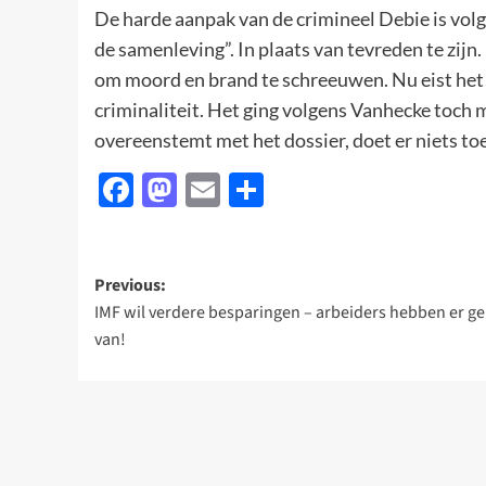
De harde aanpak van de crimineel Debie is volg
de samenleving”. In plaats van tevreden te zijn.
om moord en brand te schreeuwen. Nu eist het 
criminaliteit. Het ging volgens Vanhecke toch
overeenstemt met het dossier, doet er niets to
Facebook
Mastodon
Email
Delen
Post
Previous:
IMF wil verdere besparingen – arbeiders hebben er g
navigation
van!