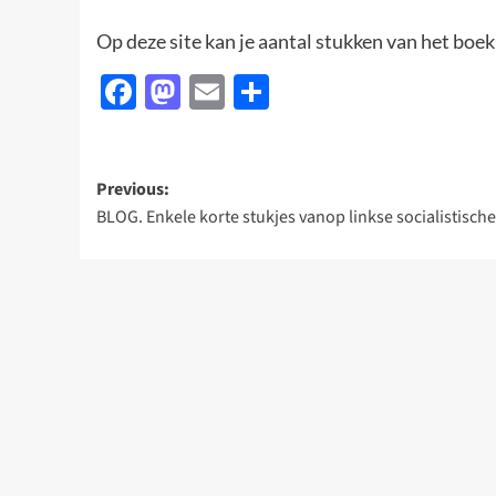
Op deze site kan je aantal stukken van het boek
Facebook
Mastodon
Email
Delen
Post
Previous:
BLOG. Enkele korte stukjes vanop linkse socialistische
navigation