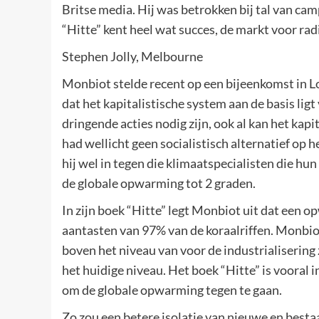
Britse media. Hij was betrokken bij tal van cam
“Hitte” kent heel wat succes, de markt voor ra
Stephen Jolly, Melbourne
Monbiot stelde recent op een bijeenkomst in L
dat het kapitalistische system aan de basis ligt 
dringende acties nodig zijn, ook al kan het ka
had wellicht geen socialistisch alternatief op h
hij wel in tegen die klimaatspecialisten die hu
de globale opwarming tot 2 graden.
In zijn boek “Hitte” legt Monbiot uit dat een 
aantasten van 97% van de koraalriffen. Monbio
boven het niveau van voor de industrialiseri
het huidige niveau. Het boek “Hitte” is voora
om de globale opwarming tegen te gaan.
Zo zou een betere isolatie van nieuwe en besta