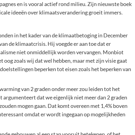
pagnes en is vooral actief rond milieu. Zijn nieuwste boek
dicale ideeën over klimaatsverandering groeit immers.
onden in het kader van de klimaatbetoging in December
van de klimaatcrisis. Hij voegde er aan toe dat er
pitalisme niet onmiddellijk worden vervangen. Monbiot
et oog zoals wij dat wel hebben, maar met zijn visie gaat
n doelstellingen beperken tot eisen zoals het beperken van
opwarming van 2 graden onder meer zou leiden tot het
t argumenteert dat we eigenlijk niet meer dan 2 graden
ng zouden mogen gaan. Dat komt overeen met 1,4% boven
l interessant omdat er wordt ingegaan op mogelijkheden
ande gebouwen al een stap vooruit betekenen, of het