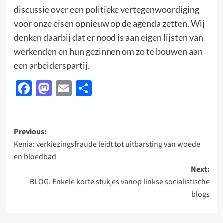
discussie over een politieke vertegenwoordiging
voor onze eisen opnieuw op de agenda zetten. Wij
denken daarbij dat er nood is aan eigen lijsten van
werkenden en hun gezinnen om zo te bouwen aan
een arbeiderspartij.
Facebook
Mastodon
Email
Delen
Post
Previous:
Kenia: verkiezingsfraude leidt tot uitbarsting van woede
navigation
en bloedbad
Next:
BLOG. Enkele korte stukjes vanop linkse socialistische
blogs