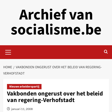
Skip
Archief van
to
content
socialisme.be
Primary
Menu
HOME
VAKBONDEN ONGERUST OVER HET BELEID VAN REGERING-
VERHOFSTADT
Nieuwe arbeiderspartij
Vakbonden ongerust over het beleid
van regering-Verhofstadt
januari 11, 2008