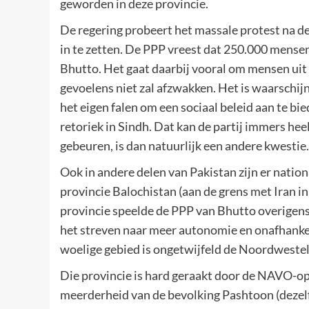
geworden in deze provincie.
De regering probeert het massale protest na 
in te zetten. De PPP vreest dat 250.000 mense
Bhutto. Het gaat daarbij vooral om mensen uit 
gevoelens niet zal afzwakken. Het is waarschij
het eigen falen om een sociaal beleid aan te bi
retoriek in Sindh. Dat kan de partij immers hee
gebeuren, is dan natuurlijk een andere kwestie.
Ook in andere delen van Pakistan zijn er nation
provincie Balochistan (aan de grens met Iran i
provincie speelde de PPP van Bhutto overigens 
het streven naar meer autonomie en onafhankel
woelige gebied is ongetwijfeld de Noordweste
Die provincie is hard geraakt door de NAVO-ope
meerderheid van de bevolking Pashtoon (dezel