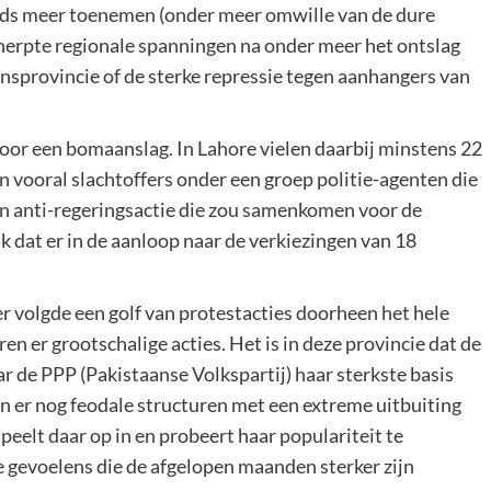
teeds meer toenemen (onder meer omwille van de dure
cherpte regionale spanningen na onder meer het ontslag
sprovincie of de sterke repressie tegen aanhangers van
or een bomaanslag. In Lahore vielen daarbij minstens 22
n vooral slachtoffers onder een groep politie-agenten die
n anti-regeringsactie die zou samenkomen voor de
 dat er in de aanloop naar de verkiezingen van 18
 volgde een golf van protestacties doorheen het hele
ren er grootschalige acties. Het is in deze provincie dat de
r de PPP (Pakistaanse Volkspartij) haar sterkste basis
jn er nog feodale structuren met een extreme uitbuiting
eelt daar op in en probeert haar populariteit te
he gevoelens die de afgelopen maanden sterker zijn