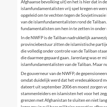
Afghaanse bevolking uit) en het is hier dat in 
islamfundamentalisten vrij spel kregen en we
opgeleid om te vechten tegen de Sovjetinvasie i
van de islamfundamentalisten rond de Taliban.
fundamentalisten om hen in te zetten in onder
In de NWFP is de Taliban nadrukkelijk aanwezig
provinciebestuur zitten de islamistische partij
die volledig onder controle van de Taliban sta
die daarmee gepaard gaan. Jarenlang was er mi
islamfundamentalisten van de Taliban. Maar nu
De gouverneur van de NWFP, de gepensioneerd
omdat duidelijk werd dat het vredesakkoord m
dateert uit september 2006 en moest zorgen vo
stammenleiders en islamisten het voor het ze
grenzen met Afghanistan te sluiten en niet lan
leger zou in ruil haar militaire operaties afbo