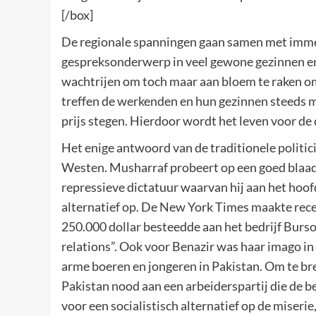
[/box]
De regionale spanningen gaan samen met imme
gespreksonderwerp in veel gewone gezinnen en o
wachtrijen om toch maar aan bloem te raken om
treffen de werkenden en hun gezinnen steeds m
prijs stegen. Hierdoor wordt het leven voor de
Het enige antwoord van de traditionele politici
Westen. Musharraf probeert op een goed blaad
repressieve dictatuur waarvan hij aan het hoo
alternatief op. De New York Times maakte recen
250.000 dollar besteedde aan het bedrijf Burs
relations”. Ook voor Benazir was haar imago in 
arme boeren en jongeren in Pakistan. Om te bre
Pakistan nood aan een arbeiderspartij die de 
voor een socialistisch alternatief op de miseri