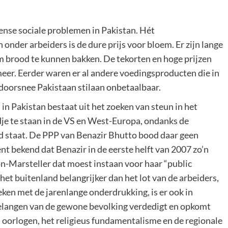
nse sociale problemen in Pakistan. Hét
nder arbeiders is de dure prijs voor bloem. Er zijn lange
 brood te kunnen bakken. De tekorten en hoge prijzen
eer. Eerder waren er al andere voedingsproducten die in
 doorsnee Pakistaan stilaan onbetaalbaar.
 in Pakistan bestaat uit het zoeken van steun in het
je te staan in de VS en West-Europa, ondanks de
fd staat. De PPP van Benazir Bhutto bood daar geen
t bekend dat Benazir in de eerste helft van 2007 zo’n
on-Marsteller dat moest instaan voor haar “public
het buitenland belangrijker dan het lot van de arbeiders,
ken met de jarenlange onderdrukking, is er ook in
belangen van de gewone bevolking verdedigt en opkomt
e, oorlogen, het religieus fundamentalisme en de regionale