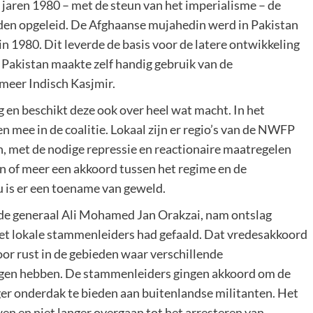
de jaren 1980 – met de steun van het imperialisme – de
rden opgeleid. De Afghaanse mujahedin werd in Pakistan
n 1980. Dit leverde de basis voor de latere ontwikkeling
 Pakistan maakte zelf handig gebruik van de
 meer Indisch Kasjmir.
 en beschikt deze ook over heel wat macht. In het
en mee in de coalitie. Lokaal zijn er regio’s van de NWFP
an, met de nodige repressie en reactionaire maatregelen
n of meer een akkoord tussen het regime en de
 is er een toename van geweld.
e generaal Ali Mohamed Jan Orakzai, nam ontslag
et lokale stammenleiders had gefaald. Dat vredesakkoord
or rust in de gebieden waar verschillende
ggen hebben. De stammenleiders gingen akkoord om de
ger onderdak te bieden aan buitenlandse militanten. Het
uwen en niet langer overgaan tot het arresteren van