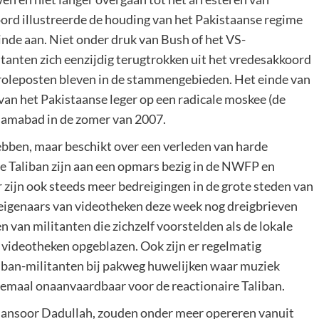
ord illustreerde de houding van het Pakistaanse regime
nde aan. Niet onder druk van Bush of het VS-
tanten zich eenzijdig terugtrokken uit het vredesakkoord
troleposten bleven in de stammengebieden. Het einde van
van het Pakistaanse leger op een radicale moskee (de
lamabad in de zomer van 2007.
ebben, maar beschikt over een verleden van harde
De Taliban zijn aan een opmars bezig in de NWFP en
r zijn ook steeds meer bedreigingen in de grote steden van
eigenaars van videotheken deze week nog dreigbrieven
 van militanten die zichzelf voorstelden als de lokale
e videotheken opgeblazen. Ook zijn er regelmatig
iban-militanten bij pakweg huwelijken waar muziek
llemaal onaanvaardbaar voor de reactionaire Taliban.
h Mansoor Dadullah, zouden onder meer opereren vanuit