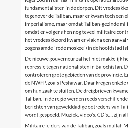
fundamentalisten in de dorpen. Dit vredesakko
tegenover de Taliban, maar er kwam toch een ei
imperialisme, maar omdat Taliban-gezinde mili
omdat er volgens hen nog teveel militaire con
het vredesakkoord kwam er vlak na een aanval 
zogenaamde “rode moskee”) in de hoofdstad Is
De nieuwe gouverneur zal het niet makkelijk h
repressie tegen nationalisten in Balochistan. 
controleren grote gebieden van de provincie. E
de NWFP, zoals Peshawar. Daar kregen enkele 
om hun zaak te sluiten. De dreigbrieven kwamen
Taliban. In de regio werden reeds verschillend
berichten van gewelddadige optredens van Tal
wordt gespeeld. Muziek, video’s, CD’s,… zijn a
Militaire leiders van de Taliban, zoals mulla