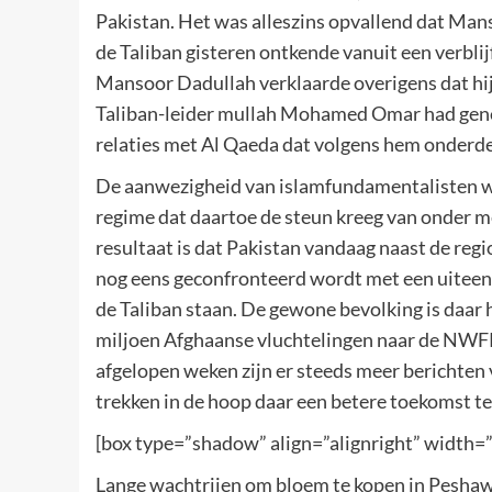
Pakistan. Het was alleszins opvallend dat Manso
de Taliban gisteren ontkende vanuit een verblij
Mansoor Dadullah verklaarde overigens dat hij
Taliban-leider mullah Mohamed Omar had gene
relaties met Al Qaeda dat volgens hem onderde
De aanwezigheid van islamfundamentalisten we
regime dat daartoe de steun kreeg van onder m
resultaat is dat Pakistan vandaag naast de reg
nog eens geconfronteerd wordt met een uiteen
de Taliban staan. De gewone bevolking is daar 
miljoen Afghaanse vluchtelingen naar de NWFP
afgelopen weken zijn er steeds meer berichten
trekken in de hoop daar een betere toekomst 
[box type=”shadow” align=”alignright” width=
Lange wachtrijen om bloem te kopen in Pesha