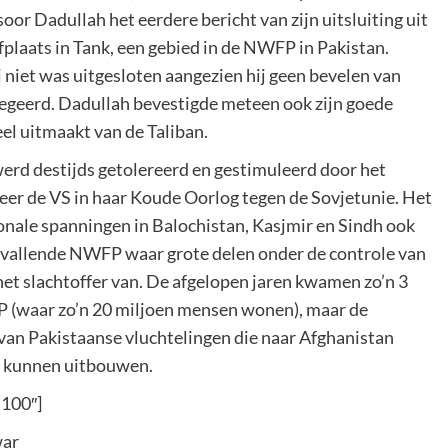
or Dadullah het eerdere bericht van zijn uitsluiting uit
fplaats in Tank, een gebied in de NWFP in Pakistan.
 niet was uitgesloten aangezien hij geen bevelen van
geerd. Dadullah bevestigde meteen ook zijn goede
el uitmaakt van de Taliban.
rd destijds getolereerd en gestimuleerd door het
eer de VS in haar Koude Oorlog tegen de Sovjetunie. Het
ionale spanningen in Balochistan, Kasjmir en Sindh ook
vallende NWFP waar grote delen onder de controle van
het slachtoffer van. De afgelopen jaren kwamen zo’n 3
 (waar zo’n 20 miljoen mensen wonen), maar de
 van Pakistaanse vluchtelingen die naar Afghanistan
te kunnen uitbouwen.
”100″]
war