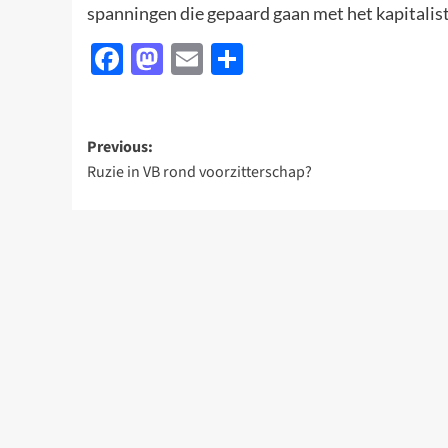
spanningen die gepaard gaan met het kapitalist
Facebook
Mastodon
Email
Delen
Post
Previous:
Ruzie in VB rond voorzitterschap?
navigation