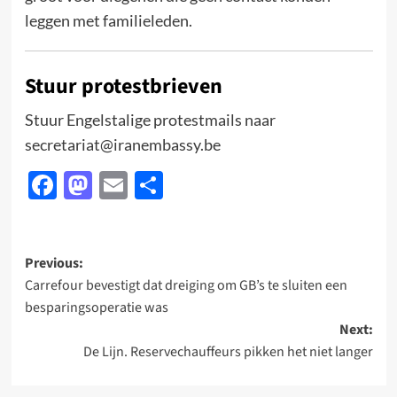
leggen met familieleden.
Stuur protestbrieven
Stuur Engelstalige protestmails naar
secretariat@iranembassy.be
Facebook
Mastodon
Email
Delen
Post
Previous:
Carrefour bevestigt dat dreiging om GB’s te sluiten een
navigation
besparingsoperatie was
Next:
De Lijn. Reservechauffeurs pikken het niet langer