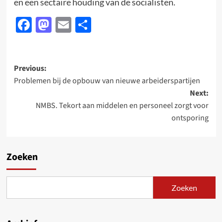
en een sectaire houding van de socialisten.
Facebook
Mastodon
Email
Delen
Post
Previous:
Problemen bij de opbouw van nieuwe arbeiderspartijen
navigation
Next:
NMBS. Tekort aan middelen en personeel zorgt voor
ontsporing
Zoeken
Zoeken