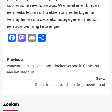
succesvolle revolutie was. We moeten er blijven
een reeks lessen uit trekken om nederlagen te
vermijden en om de toekomstige generaties naar
een overwinning te brengen.
Facebook
Mastodon
Email
Delen
Post
Previous:
Vanavond actie tegen hoofddoekenverbod in Gent: 18u
navigation
aan het stadhuis
Next:
Gent: drukke avond aan de gemeenteraad
Zoeken