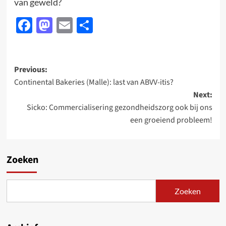
van geweld?
Facebook
Mastodon
Email
Delen
Post
Previous:
Continental Bakeries (Malle): last van ABVV-itis?
navigation
Next:
Sicko: Commercialisering gezondheidszorg ook bij ons
een groeiend probleem!
Zoeken
Zoeken