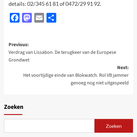
details: 02/345 61 81 of 0472/29 91 92.
Facebook
Mastodon
Email
Delen
Post
Previous:
Verdrag van Lissabon. De terugkeer van de Europese
navigation
Grondwet
Next:
Het voortijdige einde van Blokwatch. Rol VB jammer
genoeg nog niet uitgespeeld
Zoeken
Zoeken