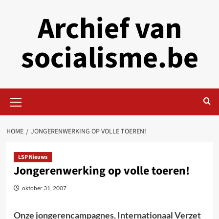
Skip
Archief van
to
content
socialisme.be
Primary
Menu
HOME
JONGERENWERKING OP VOLLE TOEREN!
LSP Nieuws
Jongerenwerking op volle toeren!
oktober 31, 2007
Onze jongerencampagnes, Internationaal Verzet