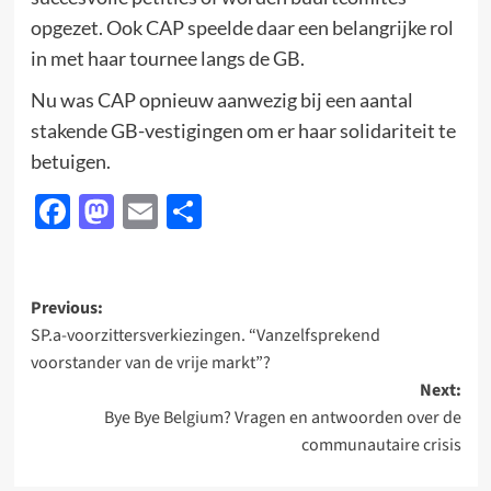
opgezet. Ook CAP speelde daar een belangrijke rol
in met haar tournee langs de GB.
Nu was CAP opnieuw aanwezig bij een aantal
stakende GB-vestigingen om er haar solidariteit te
betuigen.
Facebook
Mastodon
Email
Delen
Post
Previous:
SP.a-voorzittersverkiezingen. “Vanzelfsprekend
navigation
voorstander van de vrije markt”?
Next:
Bye Bye Belgium? Vragen en antwoorden over de
communautaire crisis