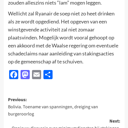
zouden alleszins niets “lam” mogen leggen.
Wellicht zal Ryanair de soep niet zo heet drinken
als ze wordt opgediend. Het opgeven van een
winstgevende activiteit zal niet zomaar
plaatsvinden. Mogelijk wordt vooral gehoopt op
een akkoord met de Waalse regering om eventuele
schadeclaims naar aanleiding van stakingsacties
op de gemeenschap af te schuiven.
Facebook
Mastodon
Email
Delen
Post
Previous:
Bolivia. Toename van spanningen, dreiging van
navigation
burgeroorlog
Next: