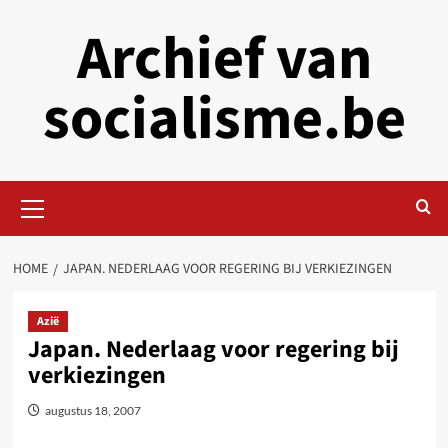
Skip
Archief van
to
content
socialisme.be
Primary
Menu
HOME
JAPAN. NEDERLAAG VOOR REGERING BIJ VERKIEZINGEN
Azië
Japan. Nederlaag voor regering bij
verkiezingen
augustus 18, 2007