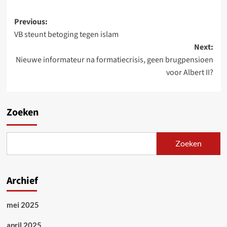
Post
Previous:
VB steunt betoging tegen islam
navigation
Next:
Nieuwe informateur na formatiecrisis, geen brugpensioen
voor Albert II?
Zoeken
Zoeken
Archief
mei 2025
april 2025