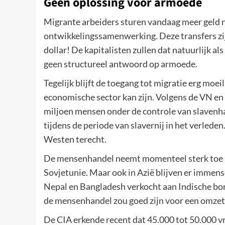
Geen oplossing voor armoede
Migrante arbeiders sturen vandaag meer geld n
ontwikkelingssamenwerking. Deze transfers zijn
dollar! De kapitalisten zullen dat natuurlijk al
geen structureel antwoord op armoede.
Tegelijk blijft de toegang tot migratie erg mo
economische sector kan zijn. Volgens de VN en
miljoen mensen onder de controle van slavenha
tijdens de periode van slavernij in het verleden
Westen terecht.
De mensenhandel neemt momenteel sterk toe i
Sovjetunie. Maar ook in Azië blijven er immen
Nepal en Bangladesh verkocht aan Indische bord
de mensenhandel zou goed zijn voor een omzet v
De CIA erkende recent dat 45.000 tot 50.000 v