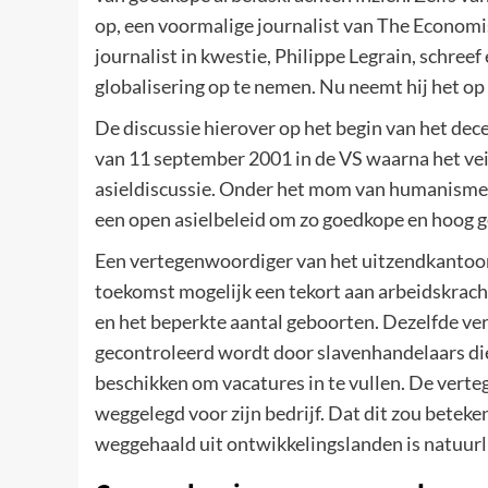
op, een voormalige journalist van The Economi
journalist in kwestie, Philippe Legrain, schree
globalisering op te nemen. Nu neemt hij het op
De discussie hierover op het begin van het de
van 11 september 2001 in de VS waarna het vei
asieldiscussie. Onder het mom van humanisme pl
een open asielbeleid om zo goedkope en hoog ge
Een vertegenwoordiger van het uitzendkantoor R
toekomst mogelijk een tekort aan arbeidskracht
en het beperkte aantal geboorten. Dezelfde v
gecontroleerd wordt door slavenhandelaars die
beschikken om vacatures in te vullen. De verte
weggelegd voor zijn bedrijf. Dat dit zou betek
weggehaald uit ontwikkelingslanden is natuurli