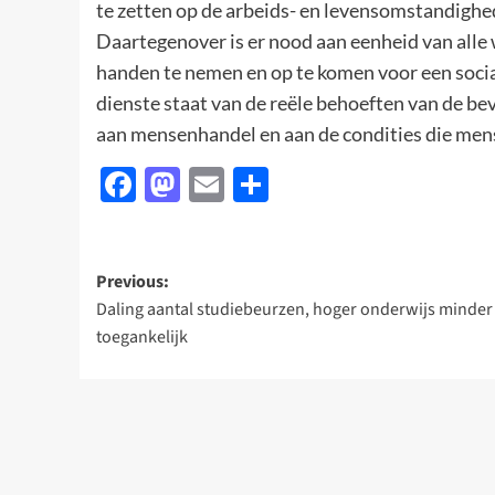
te zetten op de arbeids- en levensomstandighed
Daartegenover is er nood aan eenheid van alle 
handen te nemen en op te komen voor een socia
dienste staat van de reële behoeften van de be
aan mensenhandel en aan de condities die men
Facebook
Mastodon
Email
Delen
Post
Previous:
Daling aantal studiebeurzen, hoger onderwijs minder
navigation
toegankelijk