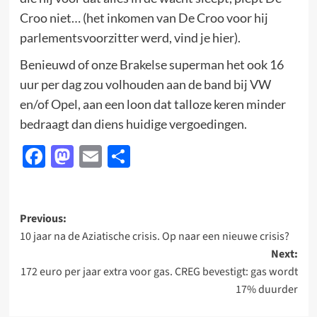
Croo niet… (het inkomen van De Croo voor hij
parlementsvoorzitter werd, vind je hier).
Benieuwd of onze Brakelse superman het ook 16
uur per dag zou volhouden aan de band bij VW
en/of Opel, aan een loon dat talloze keren minder
bedraagt dan diens huidige vergoedingen.
Facebook
Mastodon
Email
Delen
Post
Previous:
10 jaar na de Aziatische crisis. Op naar een nieuwe crisis?
navigation
Next:
172 euro per jaar extra voor gas. CREG bevestigt: gas wordt
17% duurder