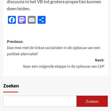
discussie in het VB tot grotere proporties kunnen
doen leiden.
Facebook
Mastodon
Email
Delen
Post
Previous:
Doe mee met de linkse socialisten in de opbouw van een
navigation
politiek alternatief
Next:
Naar een volgende etappe in de opbouw van CAP
Zoeken
Zoeken