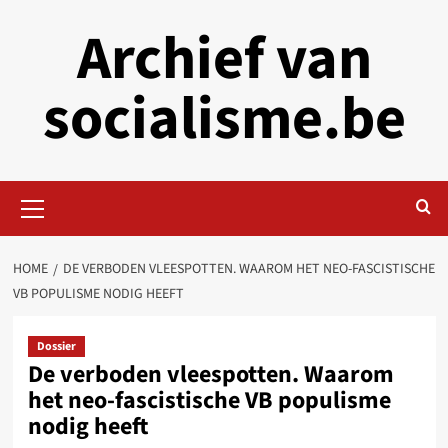
Skip
Archief van
to
content
socialisme.be
Primary
Menu
HOME
DE VERBODEN VLEESPOTTEN. WAAROM HET NEO-FASCISTISCHE
VB POPULISME NODIG HEEFT
Dossier
De verboden vleespotten. Waarom
het neo-fascistische VB populisme
nodig heeft