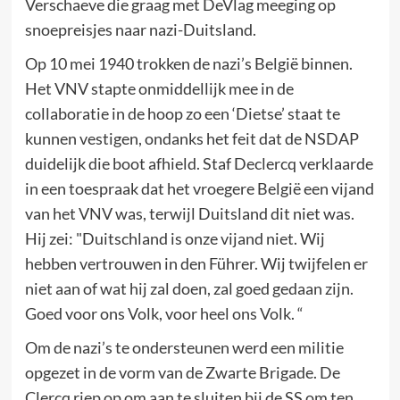
Verschaeve die graag met DeVlag meeging op
snoepreisjes naar nazi-Duitsland.
Op 10 mei 1940 trokken de nazi’s België binnen.
Het VNV stapte onmiddellijk mee in de
collaboratie in de hoop zo een ‘Dietse’ staat te
kunnen vestigen, ondanks het feit dat de NSDAP
duidelijk die boot afhield. Staf Declercq verklaarde
in een toespraak dat het vroegere België een vijand
van het VNV was, terwijl Duitsland dit niet was.
Hij zei: "Duitschland is onze vijand niet. Wij
hebben vertrouwen in den Führer. Wij twijfelen er
niet aan of wat hij zal doen, zal goed gedaan zijn.
Goed voor ons Volk, voor heel ons Volk. “
Om de nazi’s te ondersteunen werd een militie
opgezet in de vorm van de Zwarte Brigade. De
Clercq riep op om aan te sluiten bij de SS om ten