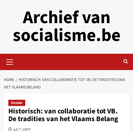
Skip
Archief van
to
content
socialisme.be
Primary
Menu
HOME
HISTORISCH: VAN COLLABORATIE TOT VB. DE TRADITIES VAN
HET VLAAMS BELANG
Dossier
Historisch: van collaboratie tot VB.
De tradities van het Vlaams Belang
juli 7, 2007