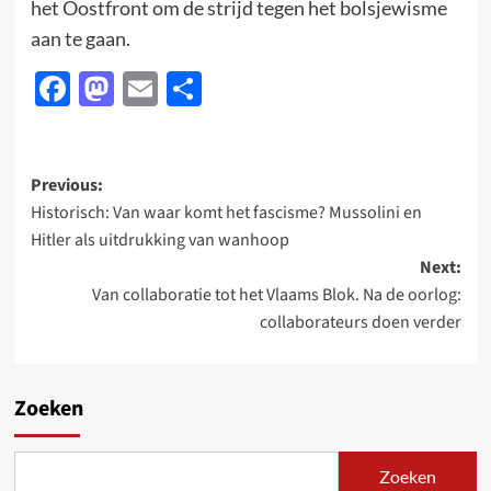
het Oostfront om de strijd tegen het bolsjewisme
aan te gaan.
Facebook
Mastodon
Email
Delen
Post
Previous:
Historisch: Van waar komt het fascisme? Mussolini en
navigation
Hitler als uitdrukking van wanhoop
Next:
Van collaboratie tot het Vlaams Blok. Na de oorlog:
collaborateurs doen verder
Zoeken
Zoeken