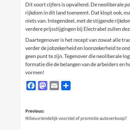
Dit soort cijfers is opvallend. De neoliberale p
rijkdom in dit land toeneemt. Dat klopt ook, m
niets van. Integendeel, met de stijgende rijkd
verdere prijsstijgingen bij Electrabel zullen 
Daartegenover is het recept van zowat alle trad
verder de jobzekerheid en loonzekerheid te ond
geen punt te zijn. Tegenover die neoliberale log
formatie die de belangen van de arbeiders en h
vormen!
Facebook
Mastodon
Email
Delen
Post
Previous:
Milieuvriendelijk voorstel of promotie autoverkoop?
navigation