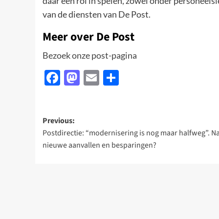
daar een rol in spelen, zowel onder personeels
van de diensten van De Post.
Meer over De Post
Bezoek onze post-pagina
Facebook
Mastodon
Email
Delen
Post
Previous:
Postdirectie: “modernisering is nog maar halfweg”. N
navigation
nieuwe aanvallen en besparingen?