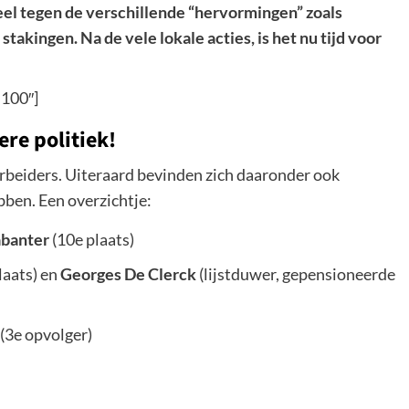
eel tegen de verschillende “hervormingen” zoals
takingen. Na de vele lokale acties, is het nu tijd voor
”100″]
re politiek!
arbeiders. Uiteraard bevinden zich daaronder ook
bben. Een overzichtje:
abanter
(10e plaats)
laats) en
Georges De Clerck
(lijstduwer, gepensioneerde
(3e opvolger)