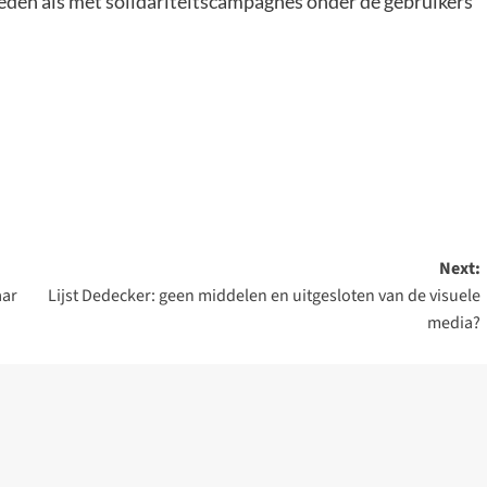
leden als met solidariteitscampagnes onder de gebruikers
Next:
aar
Lijst Dedecker: geen middelen en uitgesloten van de visuele
media?