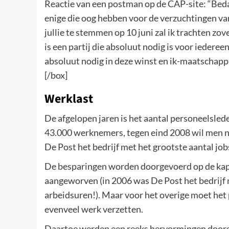
Reactie van een postman op de CAP-site: “Bedank
enige die oog hebben voor de verzuchtingen va
jullie te stemmen op 10 juni zal ik trachten zo
is een partij die absoluut nodig is voor iedere
absoluut nodig in deze winst en ik-maatschappi
[/box]
Werklast
De afgelopen jaren is het aantal personeelsled
43.000 werknemers, tegen eind 2008 wil men n
De Post het bedrijf met het grootste aantal job
De besparingen worden doorgevoerd op de kap 
aangeworven (in 2006 was De Post het bedrijf 
arbeidsuren!). Maar voor het overige moet het
evenveel werk verzetten.
Daartoe werden een reeks hervormingen door