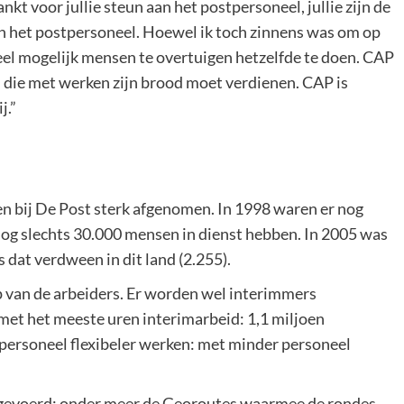
t voor jullie steun aan het postpersoneel, jullie zijn de
n het postpersoneel. Hoewel ik toch zinnens was om op
veel mogelijk mensen te overtuigen hetzelfde te doen. CAP
en die met werken zijn brood moet verdienen. CAP is
j.”
en bij De Post sterk afgenomen. In 1998 waren er nog
og slechts 30.000 mensen in dienst hebben. In 2005 was
s dat verdween in dit land (2.255).
van de arbeiders. Er worden wel interimmers
met het meeste uren interimarbeid: 1,1 miljoen
 personeel flexibeler werken: met minder personeel
gevoerd: onder meer de Georoutes waarmee de rondes