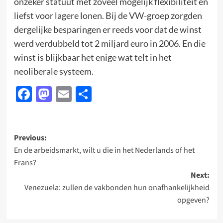
onzeker statuut met zoveel mogelijk flexibiliteit en
liefst voor lagere lonen. Bij de VW-groep zorgden
dergelijke besparingen er reeds voor dat de winst
werd verdubbeld tot 2 miljard euro in 2006. En die
winst is blijkbaar het enige wat telt in het
neoliberale systeem.
Facebook
Mastodon
Email
Delen
Post
Previous:
En de arbeidsmarkt, wilt u die in het Nederlands of het
navigation
Frans?
Next:
Venezuela: zullen de vakbonden hun onafhankelijkheid
opgeven?