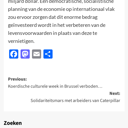
miljard dollar. Een democratische, socialistische
planning van de economie op internationaal vlak
zou ervoor zorgen dat dit enorme bedrag
geïnvesteerd wordt in het verbeteren van de
levensvoorwaarden in plaats van deze te
vernietigen.
Facebook
Mastodon
Email
Delen
Post
Previous:
Koerdische culturele week in Brussel verboden…
navigation
Next:
Solidariteitsmars met arbeiders van Caterpillar
Zoeken