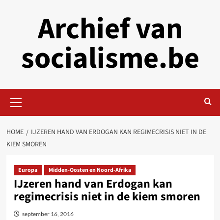
Skip
Archief van
to
content
socialisme.be
Primary
Menu
HOME
IJZEREN HAND VAN ERDOGAN KAN REGIMECRISIS NIET IN DE
KIEM SMOREN
Europa
Midden-Oosten en Noord-Afrika
IJzeren hand van Erdogan kan
regimecrisis niet in de kiem smoren
september 16, 2016