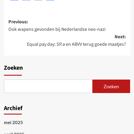
Post
Previous:
Ook wapens gevonden bij Nederlandse neo-nazi
navigation
Next:
Equal pay day: SP.a en ABVV terug goede maatjes?
Zoeken
Zoeken
Archief
mei 2025