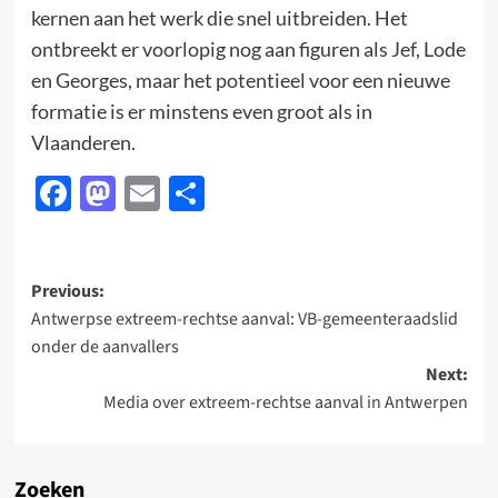
kernen aan het werk die snel uitbreiden. Het
ontbreekt er voorlopig nog aan figuren als Jef, Lode
en Georges, maar het potentieel voor een nieuwe
formatie is er minstens even groot als in
Vlaanderen.
Facebook
Mastodon
Email
Delen
Post
Previous:
Antwerpse extreem-rechtse aanval: VB-gemeenteraadslid
navigation
onder de aanvallers
Next:
Media over extreem-rechtse aanval in Antwerpen
Zoeken