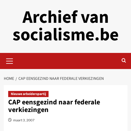
Skip
Archief van
to
content
socialisme.be
Primary
Menu
HOME
CAP EENSGEZIND NAAR FEDERALE VERKIEZINGEN
Nieuwe arbeiderspartij
CAP eensgezind naar federale
verkiezingen
maart 3, 2007