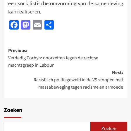
een socialistische omvorming van de samenleving
kan realiseren.
Facebook
Mastodon
Email
Delen
Post
Previous:
Verdedig Corbyn: doorzetten tegen de rechtse
navigation
machtsgreep in Labour
Next:
Racistisch politiegeweld in de VS stoppen met
massabeweging tegen racisme en armoede
Zoeken
Zoeken