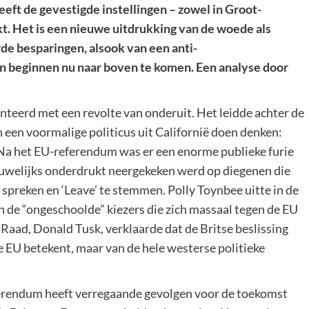
eft de gevestigde instellingen – zowel in Groot-
okt. Het is een nieuwe uitdrukking van de woede als
e besparingen, alsook van een anti-
n beginnen nu naar boven te komen. Een analyse door
nteerd met een revolte van onderuit. Het leidde achter de
n een voormalige politicus uit Californië doen denken:
Na het EU-referendum was er een enorme publieke furie
auwelijks onderdrukt neergekeken werd op diegenen die
spreken en ‘Leave’ te stemmen. Polly Toynbee uitte in de
n de “ongeschoolde” kiezers die zich massaal tegen de EU
Raad, Donald Tusk, verklaarde dat de Britse beslissing
de EU betekent, maar van de hele westerse politieke
erendum heeft verregaande gevolgen voor de toekomst