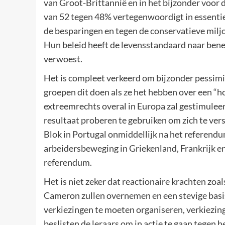
van Groot-Brittannië en in het bijzonder voor 
van 52 tegen 48% vertegenwoordigt in essenti
de besparingen en tegen de conservatieve mil
Hun beleid heeft de levensstandaard naar be
verwoest.
Het is compleet verkeerd om bijzonder pessimis
groepen dit doen als ze het hebben over een “
extreemrechts overal in Europa zal gestimulee
resultaat proberen te gebruiken om zich te ver
Blok in Portugal onmiddellijk na het referend
arbeidersbeweging in Griekenland, Frankrijk en
referendum.
Het is niet zeker dat reactionaire krachten zo
Cameron zullen overnemen en een stevige basi
verkiezingen te moeten organiseren, verkiezin
beslisten de leraars om in actie te gaan tegen 