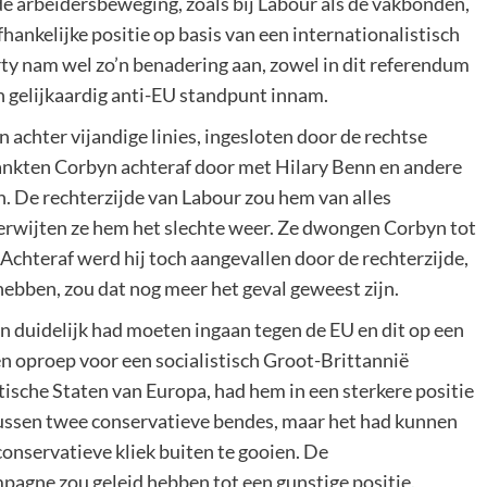
 de arbeidersbeweging, zoals bij Labour als de vakbonden,
fhankelijke positie op basis van een internationalistisch
rty nam wel zo’n benadering aan, zowel in dit referendum
n gelijkaardig anti-EU standpunt innam.
chter vijandige linies, ingesloten door de rechtse
nkten Corbyn achteraf door met Hilary Benn en andere
. De rechterzijde van Labour zou hem van alles
verwijten ze hem het slechte weer. Ze dwongen Corbyn tot
Achteraf werd hij toch aangevallen door de rechterzijde,
bben, zou dat nog meer het geval geweest zijn.
 duidelijk had moeten ingaan tegen de EU en dit op een
Een oproep voor een socialistisch Groot-Brittannië
ische Staten van Europa, had hem in een sterkere positie
 tussen twee conservatieve bendes, maar het had kunnen
onservatieve kliek buiten te gooien. De
pagne zou geleid hebben tot een gunstige positie.