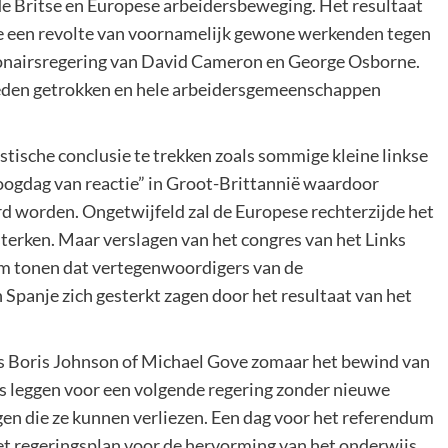
de Britse en Europese arbeidersbeweging. Het resultaat
e een revolte van voornamelijk gewone werkenden tegen
jonairsregering van David Cameron en George Osborne.
neden getrokken en hele arbeidersgemeenschappen
tische conclusie te trekken zoals sommige kleine linkse
hoogdag van reactie” in Groot-Brittannië waardoor
rd worden. Ongetwijfeld zal de Europese rechterzijde het
sterken. Maar verslagen van het congres van het Links
um tonen dat vertegenwoordigers van de
 Spanje zich gesterkt zagen door het resultaat van het
als Boris Johnson of Michael Gove zomaar het bewind van
s leggen voor een volgende regering zonder nieuwe
gen die ze kunnen verliezen. Een dag voor het referendum
het regeringsplan voor de hervorming van het onderwijs,