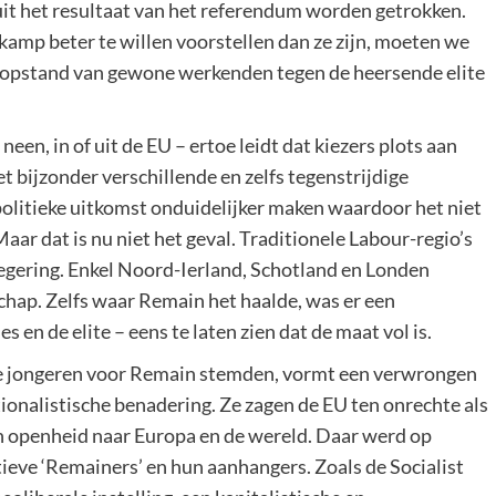
uit het resultaat van het referendum worden getrokken.
kamp beter te willen voorstellen dan ze zijn, moeten we
n opstand van gewone werkenden tegen de heersende elite
neen, in of uit de EU – ertoe leidt dat kiezers plots aan
t bijzonder verschillende en zelfs tegenstrijdige
olitieke uitkomst onduidelijker maken waardoor het niet
aar dat is nu niet het geval. Traditionele Labour-regio’s
regering. Enkel Noord-Ierland, Schotland en Londen
hap. Zelfs waar Remain het haalde, was er een
en de elite – eens te laten zien dat de maat vol is.
 de jongeren voor Remain stemden, vormt een verwrongen
tionalistische benadering. Ze zagen de EU ten onrechte als
an openheid naar Europa en de wereld. Daar werd op
ieve ‘Remainers’ en hun aanhangers. Zoals de Socialist