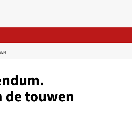
WEN
rendum.
n de touwen