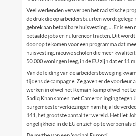
Veel werkenden verwerpen het racistische pro
de druk die op arbeidersbuurten wordt gelegd m
gebrek aan betaalbare huisvesting, … Er is een 
betaalde jobs en nulurencontracten. Dit wordt
door op te komen voor een programma dat meer
huisvesting, nieuwe scholen die meer kwaliteit
50.000 woningen leeg, in de EU zijn dat er 11 m
Van de leiding van de arbeidersbeweging kwam 
tijdens de campagne. Ze gaven er de voorkeur
werken in ofwel het Remain-kamp ofwel het L
Sadiq Khan samen met Cameron inging tegen Jo
burgemeesterverkiezingen nam hij al de verdedig
141, het grootste aantal ter wereld. Het liet J
ongelijkheid in de EU en zich op te werpen als
De mythe van een ‘sociaal Europa’