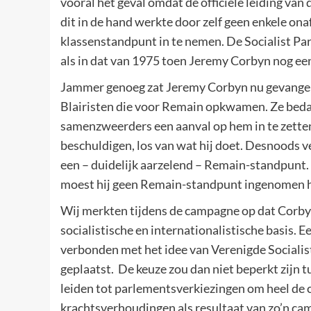
vooral het geval omdat de officiële leiding van
dit in de hand werkte door zelf geen enkele ona
klassenstandpunt in te nemen. De Socialist Pa
als in dat van 1975 toen Jeremy Corbyn nog ee
Jammer genoeg zat Jeremy Corbyn nu gevangen a
Blairisten die voor Remain opkwamen. Ze beda
samenzweerders een aanval op hem in te zetten
beschuldigen, los van wat hij doet. Desnoods 
een – duidelijk aarzelend – Remain-standpunt. 
moest hij geen Remain-standpunt ingenomen he
Wij merkten tijdens de campagne op dat Corbyn
socialistische en internationalistische basis. 
verbonden met het idee van Verenigde Socialist
geplaatst. De keuze zou dan niet beperkt zijn
leiden tot parlementsverkiezingen om heel de c
krachtsverhoudingen als resultaat van zo’n cam