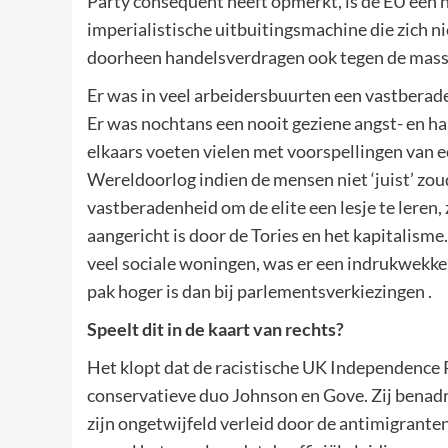
Party consequent heeft opmerkt, is de EU een ne
imperialistische uitbuitingsmachine die zich n
doorheen handelsverdragen ook tegen de massa
Er was in veel arbeidersbuurten een vastberade
Er was nochtans een nooit geziene angst- en h
elkaars voeten vielen met voorspellingen van 
Wereldoorlog indien de mensen niet ‘juist’ z
vastberadenheid om de elite een lesje te leren,
aangericht is door de Tories en het kapitalism
veel sociale woningen, was er een indrukwek
pak hoger is dan bij parlementsverkiezingen .
Speelt dit in de kaart van rechts?
Het klopt dat de racistische UK Independence Pa
conservatieve duo Johnson en Gove. Zij bena
zijn ongetwijfeld verleid door de antimigrant