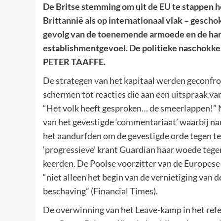
De Britse stemming om uit de EU te stappen he
Brittannië als op internationaal vlak – gesch
gevolg van de toenemende armoede en de hard
establishmentgevoel. De politieke naschokke
PETER TAAFFE.
De strategen van het kapitaal werden geconfro
schermen tot reacties die aan een uitspraak va
“Het volk heeft gesproken… de smeerlappen!” 
van het gevestigde ‘commentariaat’ waarbij n
het aandurfden om de gevestigde orde tegen te 
‘progressieve’ krant Guardian haar woede tege
keerden. De Poolse voorzitter van de Europese 
“niet alleen het begin van de vernietiging van 
beschaving” (Financial Times).
De overwinning van het Leave-kamp in het ref