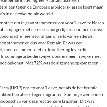
oliberale instelling, een kapitalistische en
iet alleen tegen de Europese arbeidersklassen keert maar
’s in de neokoloniale wereld.
n sfeer om te gaan stemmen en om voor ‘Leave’ te kiezen.
aatcampagne met een reeks burgerlijke economen die over
economische ineenstortingen of zelfs van een derde
ouden stemmen en dus voor Remain. Er was een
 zij moeten immers niet in de ontbering leven die
e. In sommige arbeiderswijken, onder meer in wijken met
kende opkomst. Met 72% was de algemene opkomst een
rty (UKIP) opriep voor ‘Leave’, net als de het brutale
drukten hun afkeer tegen migranten. Sommige werkenden
enboodschap van deze reactionaire krachten. Dit was