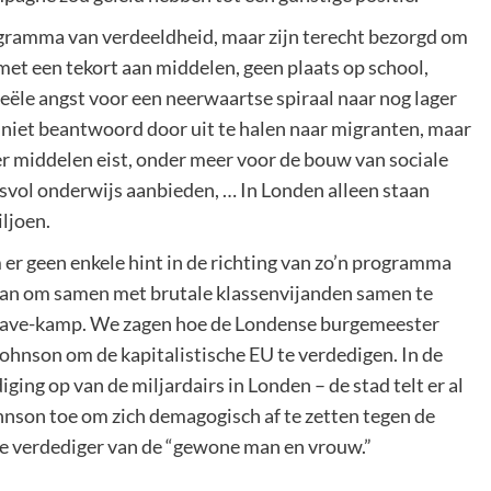
gramma van verdeeldheid, maar zijn terecht bezorgd om
et een tekort aan middelen, geen plaats op school,
reële angst voor een neerwaartse spiraal naar nog lager
 niet beantwoord door uit te halen naar migranten, maar
 middelen eist, onder meer voor de bouw van sociale
svol onderwijs aanbieden, … In Londen alleen staan
iljoen.
er geen enkele hint in de richting van zo’n programma
 aan om samen met brutale klassenvijanden samen te
eave-kamp. We zagen hoe de Londense burgemeester
hnson om de kapitalistische EU te verdedigen. In de
ing op van de miljardairs in Londen – de stad telt er al
ohnson toe om zich demagogisch af te zetten tegen de
 de verdediger van de “gewone man en vrouw.”