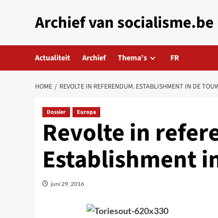
Skip
Archief van socialisme.be
to
content
Actualiteit
Archief
Thema’s
FR
HOME
REVOLTE IN REFERENDUM. ESTABLISHMENT IN DE TOU
Dossier
Europa
Revolte in refe
Establishment i
juni 29, 2016