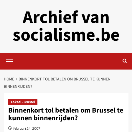
Skip
Archief van
to
content
socialisme.be
Primary
Menu
HOME
BINNENKORT TOL BETALEN OM BRUSSEL TE KUNNEN
BINNENRIJDEN?
Lokaal - Brussel
Binnenkort tol betalen om Brussel te
kunnen binnenrijden?
februari 24, 2007