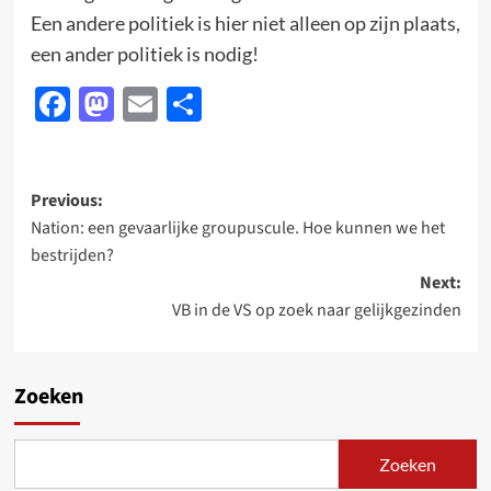
Een andere politiek is hier niet alleen op zijn plaats,
een ander politiek is nodig!
Facebook
Mastodon
Email
Delen
Post
Previous:
Nation: een gevaarlijke groupuscule. Hoe kunnen we het
navigation
bestrijden?
Next:
VB in de VS op zoek naar gelijkgezinden
Zoeken
Zoeken