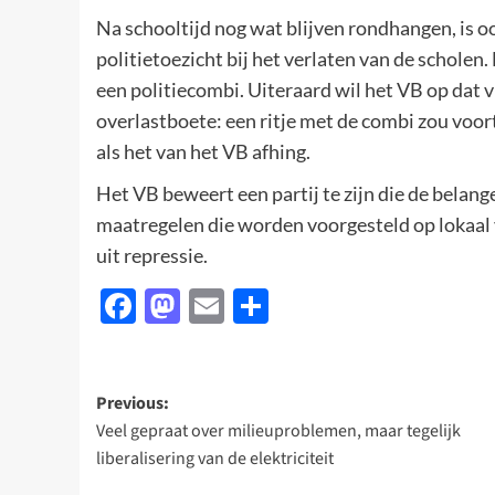
Na schooltijd nog wat blijven rondhangen, is o
politietoezicht bij het verlaten van de scholen
een politiecombi. Uiteraard wil het VB op dat 
overlastboete: een ritje met de combi zou voor
als het van het VB afhing.
Het VB beweert een partij te zijn die de belan
maatregelen die worden voorgesteld op lokaal v
uit repressie.
Facebook
Mastodon
Email
Delen
Post
Previous:
Veel gepraat over milieuproblemen, maar tegelijk
navigation
liberalisering van de elektriciteit