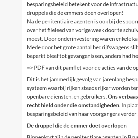
besparingsbeleid betekent voor de infrastruct
druppels die de emmers doen overlopen!
Na de penitentiaire agenten is ook bij de spo
over het fileleed van vorige week door te schu
moest. Door onderinvestering waren enkele kab
Mede door het grote aantal bedrijfswagens slib
beperkt bleef tot gevangenissen, anders had he
=>
PDF van dit pamflet voor de acties van de 
Dit is het jammerlijk gevolg van jarenlang bespa
systeem waarbij rijken steeds rijker worden t
openbare diensten, en gebruikers.
Ons verbaast
recht hield onder die omstandigheden
. In pla
besparingsbeleid van haar voorgangers verder 
De druppel die de emmer doet overlopen
Binnenkort zijn de penitentiare agenten in Bru