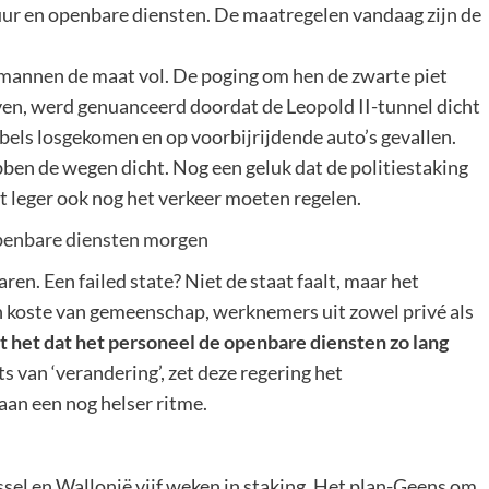
uur en openbare diensten. De maatregelen vandaag zijn de
ormannen de maat vol. De poging om hen de zwarte piet
iven, werd genuanceerd doordat de Leopold II-tunnel dicht
els losgekomen en op voorbijrijdende auto’s gevallen.
ben de wegen dicht. Nog een geluk dat de politiestaking
t leger ook nog het verkeer moeten regelen.
openbare diensten morgen
ren. Een failed state? Niet de staat faalt, maar het
en koste van gemeenschap, werknemers uit zowel privé als
 het dat het personeel de openbare diensten zo lang
ats van ‘verandering’, zet deze regering het
aan een nog helser ritme.
ssel en Wallonië vijf weken in staking. Het plan-Geens om