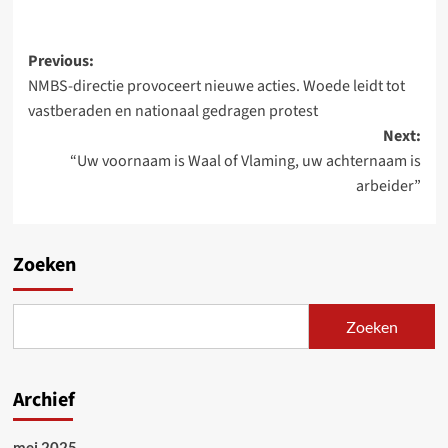
Post
Previous:
NMBS-directie provoceert nieuwe acties. Woede leidt tot
navigation
vastberaden en nationaal gedragen protest
Next:
“Uw voornaam is Waal of Vlaming, uw achternaam is
arbeider”
Zoeken
Zoeken
Archief
mei 2025